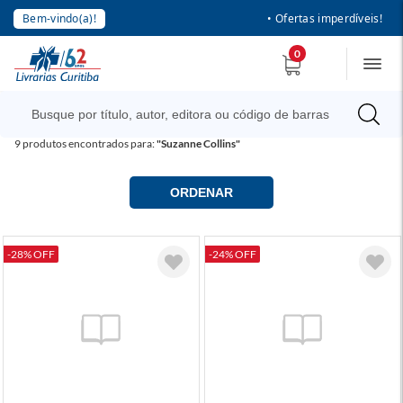
Bem-vindo(a)!
• Ofertas imperdíveis!
0
9
produtos encontrados para:
"Suzanne Collins"
ORDENAR
-28% OFF
-24% OFF