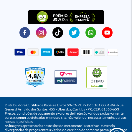
ÓTIMO
Distribuidora Curitiba de Papéis e Livros S/A CNPJ: 79.065.181.0001-94 - Rua
General Arnaldo dos Santos, 455 - Uberaba, Curitiba - PR, CEP: 81560-653
Preços, condições de pagamento e valores de frete são válidos exclusivamente
para as compras efetuadas em nosso site, não valendo, necessariamente, para as
nossas lojas físicas.
As imagens apresentadas neste site são meramente ilustrativas. Havendo
divergências de preços entre a vitrine e o carrinho de compras prevalece o preço