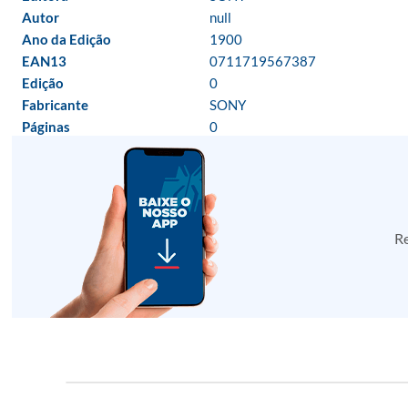
Autor
null
Ano da Edição
1900
EAN13
0711719567387
Edição
0
Fabricante
SONY
Páginas
0
Re