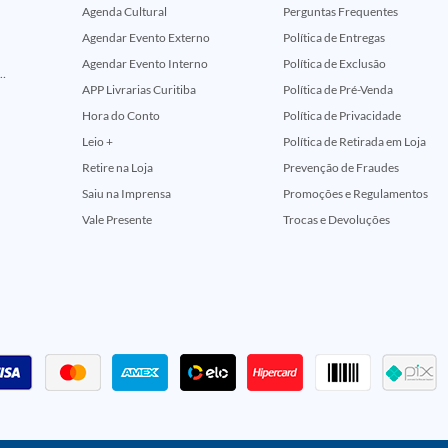
Agenda Cultural
Perguntas Frequentes
Agendar Evento Externo
Política de Entregas
Agendar Evento Interno
Política de Exclusão
ção Comemorativa 50 Anos (Encontros Clássicos Dc E Marvel)
APP Livrarias Curitiba
Política de Pré-Venda
Hora do Conto
Política de Privacidade
Leio +
Política de Retirada em Loja
Retire na Loja
Prevenção de Fraudes
Saiu na Imprensa
Promoções e Regulamentos
Vale Presente
Trocas e Devoluções