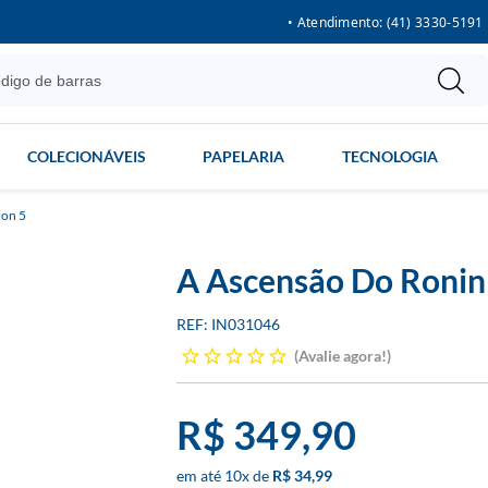
• Atendimento: (41) 3330-5191
COLECIONÁVEIS
PAPELARIA
TECNOLOGIA
ion 5
A Ascensão Do Ronin 
IN031046
Avalie agora!
R$ 349,90
10
x
R$ 34,99