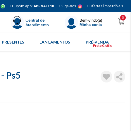
• Siga-nos
• Cupom app:
APPVALE10
• Ofertas imperdíveis!
0
Central de
Bem-vindo(a)
Atendimento
Minha conta
PRESENTES
LANÇAMENTOS
PRÉ-VENDA
- Ps5