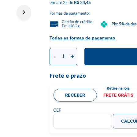
2
x
R$ 24,45
Formas de pagamento:
Cartão de crédito:
Pix:
5% de des
Em até 2x
Todas as formas de pagamento
-
+
Frete e prazo
RECEBER
FRETE GRÁTIS
CEP
CALCU