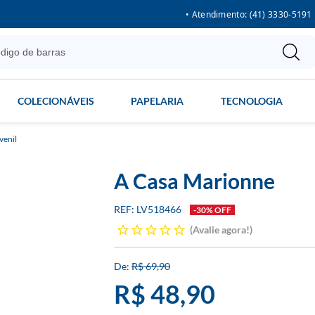
• Atendimento: (41) 3330-5191
COLECIONÁVEIS
PAPELARIA
TECNOLOGIA
venil
A Casa Marionne
LV518466
-30% OFF
Avalie agora!
R$ 69,90
R$ 48,90