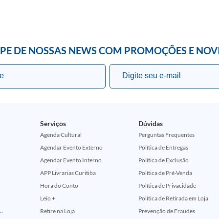
IPE DE NOSSAS NEWS COM PROMOÇÕES E NOV
Serviços
Dúvidas
Agenda Cultural
Perguntas Frequentes
Agendar Evento Externo
Política de Entregas
Agendar Evento Interno
Política de Exclusão
APP Livrarias Curitiba
Política de Pré-Venda
Hora do Conto
Política de Privacidade
Leio +
Política de Retirada em Loja
ção Comemorativa 50 Anos (Encontros Clássicos Dc E Marvel)
Retire na Loja
Prevenção de Fraudes