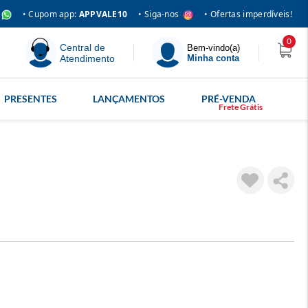
• Siga-nos
• Cupom app:
APPVALE10
• Ofertas imperdíveis!
0
Central de
Bem-vindo(a)
Atendimento
Minha conta
PRESENTES
LANÇAMENTOS
PRÉ-VENDA