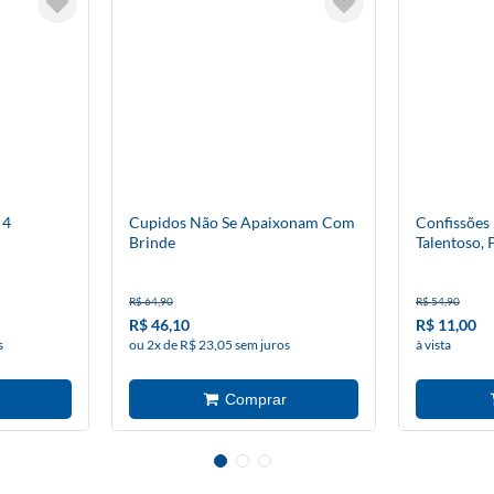
 4
Cupidos Não Se Apaixonam Com
Confissões
Brinde
Talentoso,
Intimament
R$ 64,90
R$ 54,90
R$ 46,10
R$ 11,00
s
ou 2x de R$ 23,05 sem juros
à vista