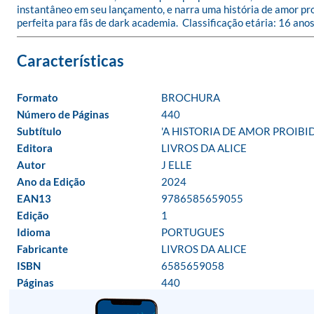
instantâneo em seu lançamento, e narra uma história de amor pro
perfeita para fãs de dark academia.  Classificação etária: 16 anos
Formato
BROCHURA
Número de Páginas
440
Subtítulo
'A HISTORIA DE AMOR PROIBI
Editora
LIVROS DA ALICE
Autor
J ELLE
Ano da Edição
2024
EAN13
9786585659055
Edição
1
Idioma
PORTUGUES
Fabricante
LIVROS DA ALICE
ISBN
6585659058
Páginas
440