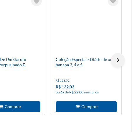
 De Um Garoto
Coleção Especial - Diário de um
 Purpurinado E
banana 3, 4 e 5
e Discriminado
R$ 153,70
R$ 132,03
ou 6x de R$ 22,00 sem juros