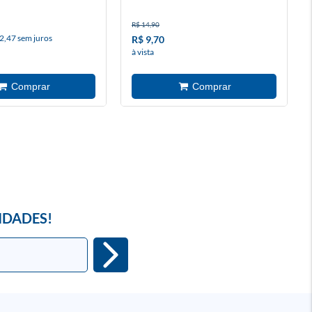
R$ 14,90
2,47 sem juros
R$ 9,70
à vista
IDADES!