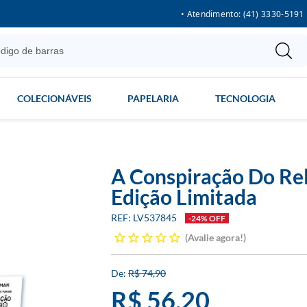
• Atendimento: (41) 3330-5191
COLECIONÁVEIS
PAPELARIA
TECNOLOGIA
A Conspiração Do Rel
Edição Limitada
LV537845
-24% OFF
Avalie agora!
R$ 74,90
R$ 56,20