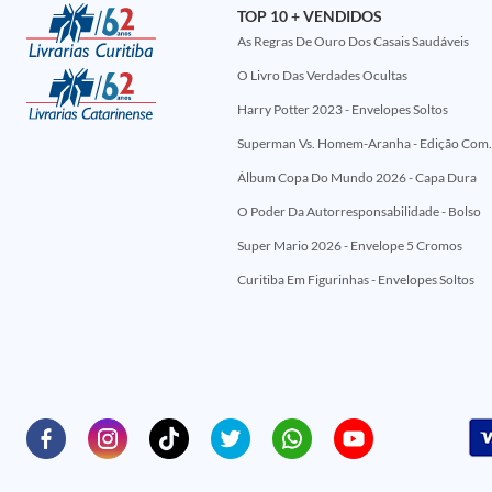
TOP 10 + VENDIDOS
As Regras De Ouro Dos Casais Saudáveis
O Livro Das Verdades Ocultas
Harry Potter 2023 - Envelopes Soltos
Superman Vs. Homem-Aranha - Edi
Álbum Copa Do Mundo 2026 - Capa Dura
O Poder Da Autorresponsabilidade - Bolso
Super Mario 2026 - Envelope 5 Cromos
Curitiba Em Figurinhas - Envelopes Soltos