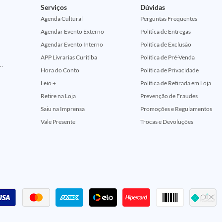
Serviços
Dúvidas
Agenda Cultural
Perguntas Frequentes
Agendar Evento Externo
Política de Entregas
Agendar Evento Interno
Política de Exclusão
APP Livrarias Curitiba
Política de Pré-Venda
ção Comemorativa 50 Anos (Encontros Clássicos Dc E Marvel)
Hora do Conto
Política de Privacidade
Leio +
Política de Retirada em Loja
Retire na Loja
Prevenção de Fraudes
Saiu na Imprensa
Promoções e Regulamentos
Vale Presente
Trocas e Devoluções