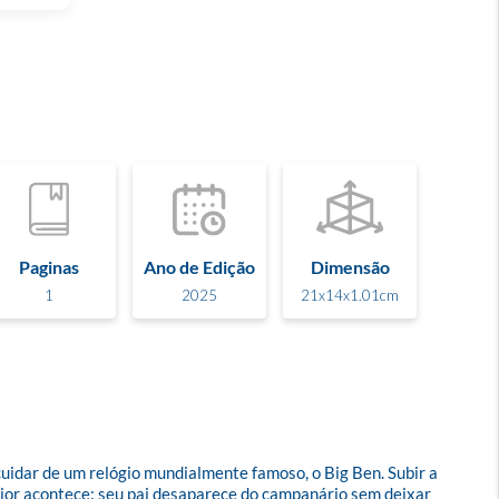
Paginas
Ano de Edição
Dimensão
1
2025
21x14x1.01cm
cuidar de um relógio mundialmente famoso, o Big Ben. Subir a 
 pior acontece: seu pai desaparece do campanário sem deixar 