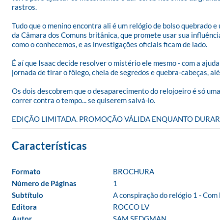
rastros. 

Tudo que o menino encontra ali é um relógio de bolso quebrado 
da Câmara dos Comuns britânica, que promete usar sua influência
como o conhecemos, e as investigações oficiais ficam de lado. 

É aí que Isaac decide resolver o mistério ele mesmo - com a aju
jornada de tirar o fôlego, cheia de segredos e quebra-cabeças, al
Os dois descobrem que o desaparecimento do relojoeiro é só uma 
correr contra o tempo... se quiserem salvá-lo. 

EDIÇÃO LIMITADA. PROMOÇÃO VÁLIDA ENQUANTO DURAR
Formato
BROCHURA
Número de Páginas
1
Subtítulo
A conspiração do relógio 1 - Com 
Editora
ROCCO LV
Autor
SAM SEDGMAN