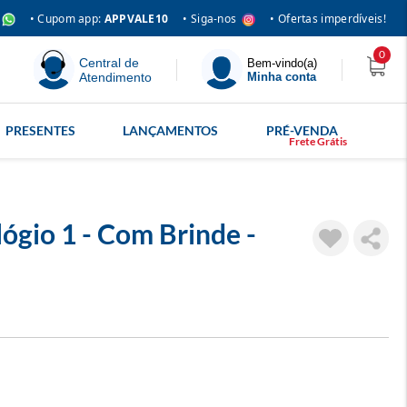
• Siga-nos
• Cupom app:
APPVALE10
• Ofertas imperdíveis!
0
Central de
Bem-vindo(a)
Atendimento
Minha conta
PRESENTES
LANÇAMENTOS
PRÉ-VENDA
ógio 1 - Com Brinde -