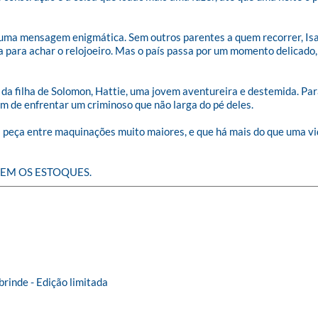
e uma mensagem enigmática. Sem outros parentes a quem recorrer, Isa
 para achar o relojoeiro. Mas o país passa por um momento delicado,
da da filha de Solomon, Hattie, uma jovem aventureira e destemida. P
ém de enfrentar um criminoso que não larga do pé deles. 

peça entre maquinações muito maiores, e que há mais do que uma vid
EM OS ESTOQUES.
brinde - Edição limitada