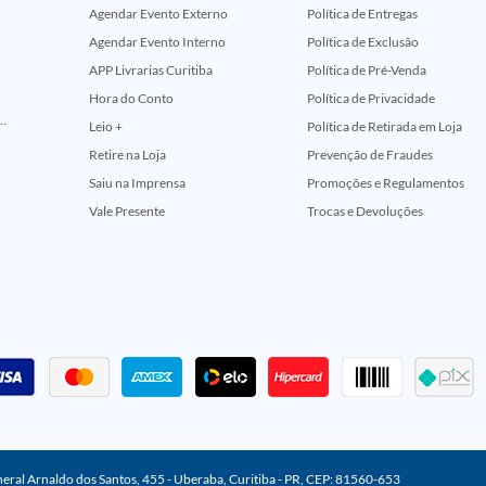
Agendar Evento Externo
Política de Entregas
Agendar Evento Interno
Política de Exclusão
APP Livrarias Curitiba
Política de Pré-Venda
Hora do Conto
Política de Privacidade
ção Comemorativa 50 Anos (Encontros Clássicos Dc E Marvel)
Leio +
Política de Retirada em Loja
Retire na Loja
Prevenção de Fraudes
Saiu na Imprensa
Promoções e Regulamentos
Vale Presente
Trocas e Devoluções
neral Arnaldo dos Santos, 455 - Uberaba, Curitiba - PR, CEP: 81560-653