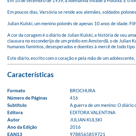
Em 1o de setembro de 1939, a Alemanha invade a Polônia. É o iní
Em poucos dias, Varsóvia se rende aos alemães, soldados polone
Julian Kulski, um menino polonês de apenas 10 anos de idade. Filh
A cor da coragem é o diário de Julian Kulski, a história de seu 
clausura no esconderijo de um prédio em Amsterdã, o de Julian Ku
humanos famintos, desesperados e doentes à mercê de todo tipo de
Este diário, escrito com o coração e pela mão de um adolescent
Formato
BROCHURA
Número de Páginas
416
Subtítulo
A guerra de um menino: O diário 
Editora
EDITORA VALENTINA
Autor
JULIAN KULSKI
Ano da Edição
2016
EAN13
9788565859721