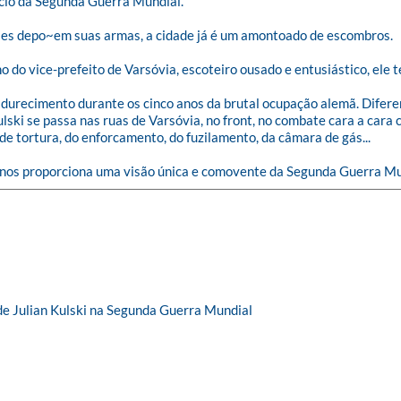
cio da Segunda Guerra Mundial. 

ses depo~em suas armas, a cidade já é um amontoado de escombros.

o do vice-prefeito de Varsóvia, escoteiro ousado e entusiástico, ele t
amadurecimento durante os cinco anos da brutal ocupação alemã. Difere
lski se passa nas ruas de Varsóvia, no front, no combate cara a cara
 tortura, do enforcamento, do fuzilamento, da câmara de gás...

e, nos proporciona uma visão única e comovente da Segunda Guerra Mu
de Julian Kulski na Segunda Guerra Mundial