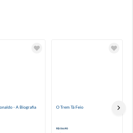
P
onaldo - A Biografia
O Trem Tá Feio
R$ 56,90