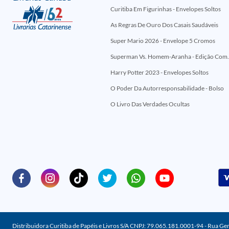
Curitiba Em Figurinhas - Envelopes Soltos
As Regras De Ouro Dos Casais Saudáveis
Super Mario 2026 - Envelope 5 Cromos
Superman Vs. Homem-Aranha - Edi
Harry Potter 2023 - Envelopes Soltos
O Poder Da Autorresponsabilidade - Bolso
O Livro Das Verdades Ocultas
Distribuidora Curitiba de Papéis e Livros S/A CNPJ: 79.065.181.0001-94 - Rua Ge