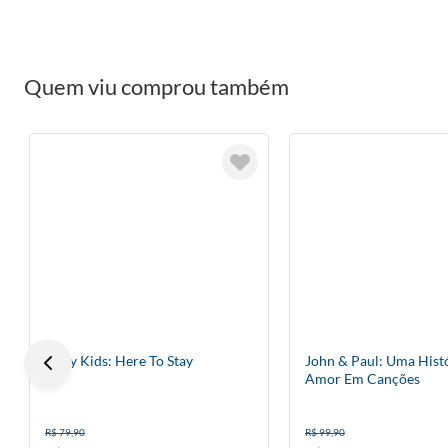
Quem viu comprou também
Stray Kids: Here To Stay
John & Paul: Uma Hist
Amor Em Canções
R$ 79,90
R$ 99,90