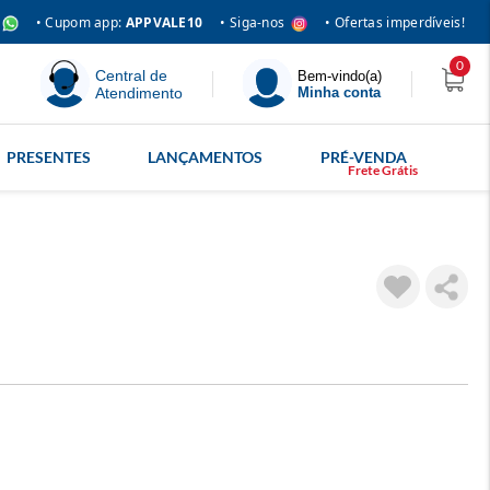
• Siga-nos
• Cupom app:
APPVALE10
• Ofertas imperdíveis!
0
Central de
Bem-vindo(a)
Atendimento
Minha conta
PRESENTES
LANÇAMENTOS
PRÉ-VENDA