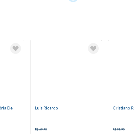
ória De
Luis Ricardo
Cristiano R
R$ 69,90
R$ 99,90