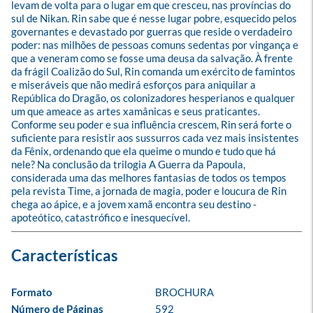
levam de volta para o lugar em que cresceu, nas províncias do 
sul de Nikan. Rin sabe que é nesse lugar pobre, esquecido pelos 
governantes e devastado por guerras que reside o verdadeiro 
poder: nas milhões de pessoas comuns sedentas por vingança e 
que a veneram como se fosse uma deusa da salvação. À frente 
da frágil Coalizão do Sul, Rin comanda um exército de famintos 
e miseráveis que não medirá esforços para aniquilar a 
República do Dragão, os colonizadores hesperianos e qualquer 
um que ameace as artes xamânicas e seus praticantes. 
Conforme seu poder e sua influência crescem, Rin será forte o 
suficiente para resistir aos sussurros cada vez mais insistentes 
da Fênix, ordenando que ela queime o mundo e tudo que há 
nele? Na conclusão da trilogia A Guerra da Papoula, 
considerada uma das melhores fantasias de todos os tempos 
pela revista Time, a jornada de magia, poder e loucura de Rin 
chega ao ápice, e a jovem xamã encontra seu destino - 
apoteótico, catastrófico e inesquecível.
Formato
BROCHURA
Número de Páginas
592