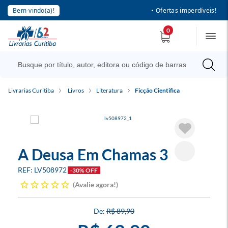
Bem-vindo(a)!
• Ofertas imperdíveis!
0
Livrarias Curitiba
Livros
Literatura
Ficção Cientifica
A Deusa Em Chamas 3
LV508972
-30% OFF
Avalie agora!
R$ 89,90