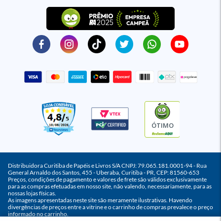
ÓTIMO
Distribuidora Curitiba de Papéis e Livros S/A CNPJ: 79.065.181.0001-94 - Rua
General Arnaldo dos Santos, 455 - Uberaba, Curitiba - PR, CEP: 81560-653
Preços, condições de pagamento e valores de frete são válidos exclusivamente
para as compras efetuadas em nosso site, não valendo, necessariamente, para as
nossas lojas físicas.
As imagens apresentadas neste site são meramente ilustrativas. Havendo
divergências de preços entre a vitrine e o carrinho de compras prevalece o preço
informado no carrinho.