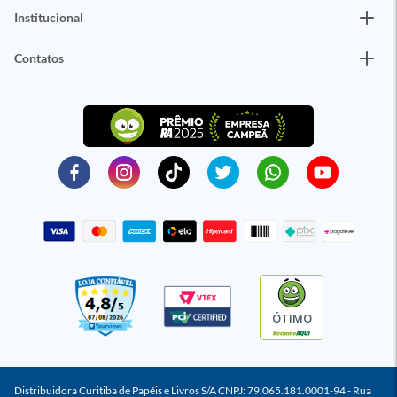
Institucional
Contatos
ÓTIMO
Distribuidora Curitiba de Papéis e Livros S/A CNPJ: 79.065.181.0001-94 - Rua