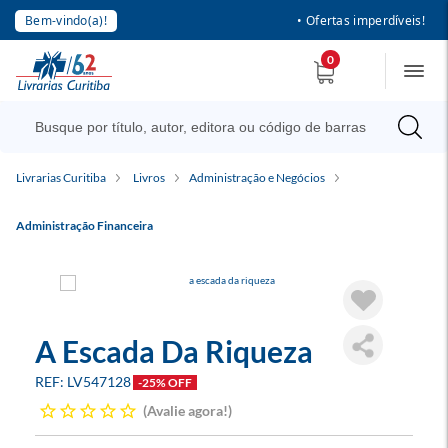
Bem-vindo(a)!
• Ofertas imperdíveis!
0
Livrarias Curitiba
Livros
Administração e Negócios
Administração Financeira
A Escada Da Riqueza
LV547128
-25% OFF
Avalie agora!