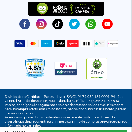
ÓTIMO
Distribuidora Curitiba de Papéis e Livros S/A CNPJ: 79.065.181.0001-94 - Rua
General Arnaldo dos Santos, 455 - Uberaba, Curitiba - PR, CEP: 81560-653
Preços, condições de pagamento e valores de frete são válidos exclusivamente
para as compras efetuadas em nosso site, não valendo, necessariamente, para as
nossas lojas físicas.
As imagens apresentadas neste site são meramente ilustrativas. Havendo
divergências de preços entre a vitrine e o carrinho de compras prevalece o preço
informado no carrinho.