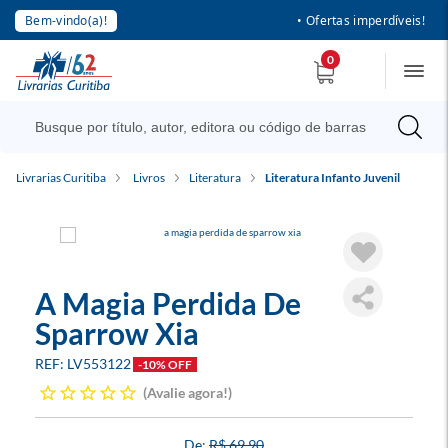
Bem-vindo(a)!
• Ofertas imperdíveis!
0
Livrarias Curitiba
Livros
Literatura
Literatura Infanto Juvenil
A Magia Perdida De
Sparrow Xia
LV553122
-10% OFF
Avalie agora!
R$ 69,90