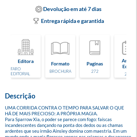
Devolução em até 7 dias
Entrega rápida e garantida
Ano de
Editora
Formato
Paginas
Edição
FARO
BROCHURA
272
EDITORIAL
2026
Descrição
UMA CORRIDA CONTRA O TEMPO PARA SALVAR O QUE 
HÁ DE MAIS PRECIOSO: A PRÓPRIA MAGIA.

Para Sparrow Xia, o poder se parece com fogo: faíscas 
incandescentes dançando na ponta dos dedos ou as chamas 
ardentes que seu irmão Ainsley domina com maestria. Em um 
mundo onde a magia floresce apenas nas crianças e desaparece 