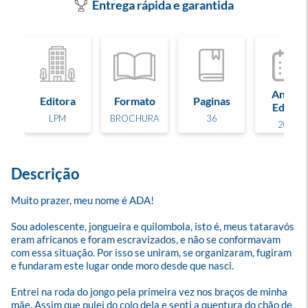
Entrega rápida e garantida
Ano de
Editora
Formato
Paginas
Edição
LPM
BROCHURA
36
2025
Descrição
Muito prazer, meu nome é ADA! 

Sou adolescente, jongueira e quilombola, isto é, meus tataravós 
eram africanos e foram escravizados, e não se conformavam 
com essa situação. Por isso se uniram, se organizaram, fugiram 
e fundaram este lugar onde moro desde que nasci.

Entrei na roda do jongo pela primeira vez nos braços de minha 
mãe. Assim que pulei do colo dela e senti a quentura do chão de 