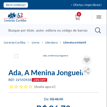
Bem-vindo(a)!
• Ofertas imperdíveis!
0
Livrarias Curitiba
Livros
Literatura
Literatura Infantil
Ada, A Menina Jongueira
LV543418
-24% OFF
Avalie agora!
R$ 48,90