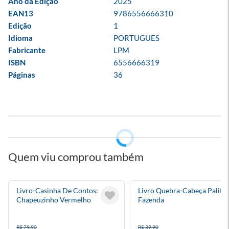
Ano da Edição
2025
EAN13
9786556666310
Edição
1
Idioma
PORTUGUES
Fabricante
LPM
ISBN
6556666319
Páginas
36
Quem viu comprou também
Livro-Casinha De Contos:
Livro Quebra-Cabeça Palito 
Chapeuzinho Vermelho
Fazenda
R$ 79,90
R$ 39,90