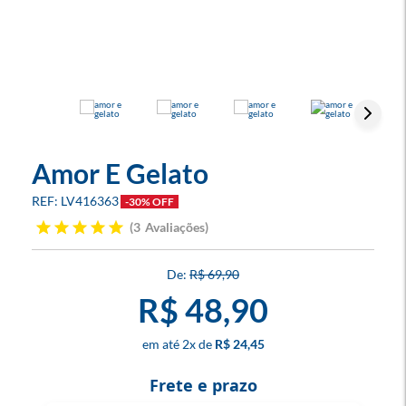
Amor E Gelato
LV416363
-30% OFF
3
Avaliações
R$ 69,90
R$ 48,90
2
x
R$ 24,45
Frete e prazo