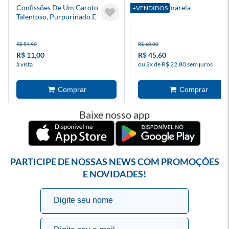
Confissões De Um Garoto
A Bolsa Amarela
+VENDIDOS
Talentoso, Purpurinado E
Intimamente Discriminado
R$ 54,90
R$ 60,00
R$ 11,00
R$ 45,60
à vista
ou 2x de R$ 22,80 sem juros
Baixe nosso app
PARTICIPE DE NOSSAS NEWS COM PROMOÇÕES
E NOVIDADES!