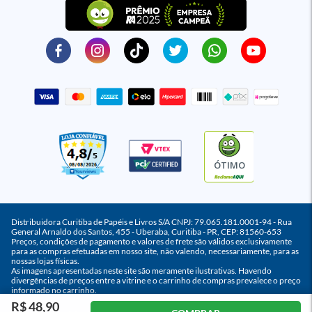
ÓTIMO
Distribuidora Curitiba de Papéis e Livros S/A CNPJ: 79.065.181.0001-94 - Rua
General Arnaldo dos Santos, 455 - Uberaba, Curitiba - PR, CEP: 81560-653
Preços, condições de pagamento e valores de frete são válidos exclusivamente
para as compras efetuadas em nosso site, não valendo, necessariamente, para as
nossas lojas físicas.
As imagens apresentadas neste site são meramente ilustrativas. Havendo
divergências de preços entre a vitrine e o carrinho de compras prevalece o preço
informado no carrinho.
R$ 48,90