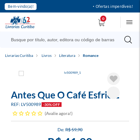
Bem-vindo(a)!
• Ofertas imperdíveis!
0
Livrarias Curitiba
Livros
Literatura
Romance
Antes Que O Café Esfrie 2
LV500989
-30% OFF
Avalie agora!
R$ 59,90