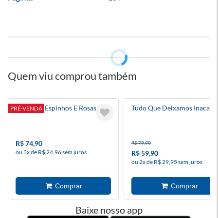
Quem viu comprou também
Corte De Espinhos E Rosas 6
Tudo Que Deixamos Inacaba
PRÉ-VENDA
R$ 74,90
R$ 79,90
ou 3x de R$ 24,96 sem juros
R$ 59,90
ou 2x de R$ 29,95 sem juros
Baixe nosso app