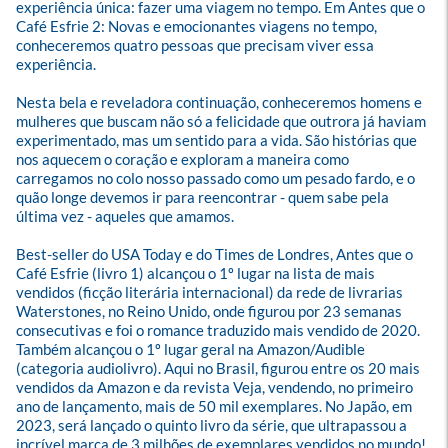
experiência única: fazer uma viagem no tempo. Em Antes que o 
Café Esfrie 2: Novas e emocionantes viagens no tempo, 
conheceremos quatro pessoas que precisam viver essa 
experiência.

Nesta bela e reveladora continuação, conheceremos homens e 
mulheres que buscam não só a felicidade que outrora já haviam 
experimentado, mas um sentido para a vida. São histórias que 
nos aquecem o coração e exploram a maneira como 
carregamos no colo nosso passado como um pesado fardo, e o 
quão longe devemos ir para reencontrar - quem sabe pela 
última vez - aqueles que amamos. 

Best-seller do USA Today e do Times de Londres, Antes que o 
Café Esfrie (livro 1) alcançou o 1º lugar na lista de mais 
vendidos (ficção literária internacional) da rede de livrarias 
Waterstones, no Reino Unido, onde figurou por 23 semanas 
consecutivas e foi o romance traduzido mais vendido de 2020.  
Também alcançou o 1º lugar geral na Amazon/Audible 
(categoria audiolivro). Aqui no Brasil, figurou entre os 20 mais 
vendidos da Amazon e da revista Veja, vendendo, no primeiro 
ano de lançamento, mais de 50 mil exemplares. No Japão, em 
2023, será lançado o quinto livro da série, que ultrapassou a 
incrível marca de 3 milhões de exemplares vendidos no mundo! 