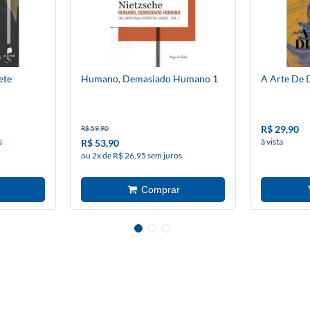
ete
Humano, Demasiado Humano 1
A Arte De 
R$ 29,90
R$ 59,90
s
à vista
R$ 53,90
ou 2x de R$ 26,95 sem juros