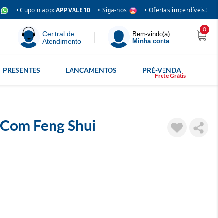
• Siga-nos
• Cupom app:
APPVALE10
• Ofertas imperdíveis!
0
Central de
Bem-vindo(a)
Atendimento
Minha conta
PRESENTES
LANÇAMENTOS
PRÉ-VENDA
 Com Feng Shui