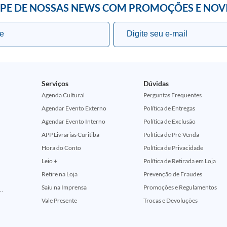
IPE DE NOSSAS NEWS COM PROMOÇÕES E NOV
Serviços
Dúvidas
Agenda Cultural
Perguntas Frequentes
Agendar Evento Externo
Política de Entregas
Agendar Evento Interno
Política de Exclusão
APP Livrarias Curitiba
Política de Pré-Venda
Hora do Conto
Política de Privacidade
Leio +
Política de Retirada em Loja
Retire na Loja
Prevenção de Fraudes
Saiu na Imprensa
Promoções e Regulamentos
ção Comemorativa 50 Anos (Encontros Clássicos Dc E Marvel)
Vale Presente
Trocas e Devoluções