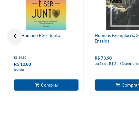
Ser Humano É Ser Junto!
Homens Exemplares: S
Ensaios
R$ 73,90
R$ 34,90
ou 3x de R$ 24,63 sem juro
R$ 10,80
à vista