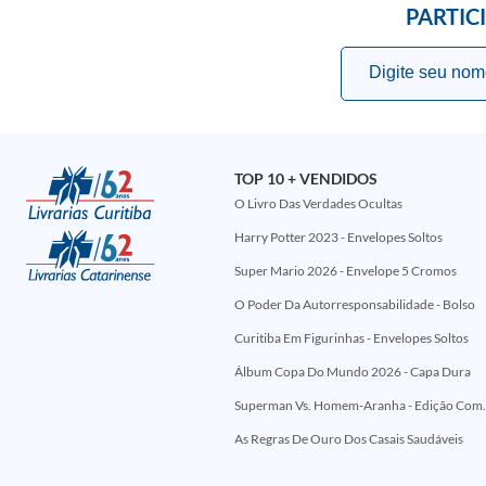
PARTIC
TOP 10 + VENDIDOS
O Livro Das Verdades Ocultas
Harry Potter 2023 - Envelopes Soltos
Super Mario 2026 - Envelope 5 Cromos
O Poder Da Autorresponsabilidade - Bolso
Curitiba Em Figurinhas - Envelopes Soltos
Álbum Copa Do Mundo 2026 - Capa Dura
Superman Vs. Homem-Aranha - Edi
As Regras De Ouro Dos Casais Saudáveis