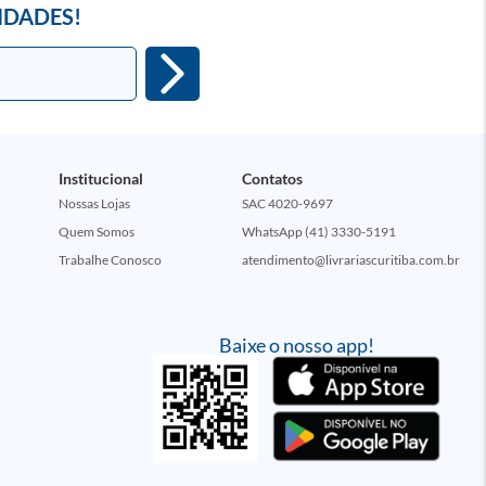
IDADES!
Institucional
Contatos
Nossas Lojas
SAC 4020-9697
Quem Somos
WhatsApp (41) 3330-5191
Trabalhe Conosco
atendimento@livrariascuritiba.com.br
Baixe o nosso app!