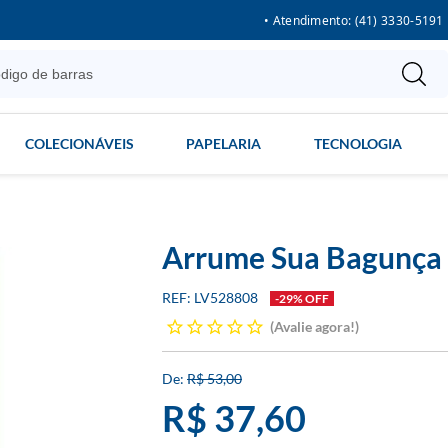
• Atendimento: (41) 3330-5191
COLECIONÁVEIS
PAPELARIA
TECNOLOGIA
Arrume Sua Bagunça
LV528808
-29% OFF
Avalie agora!
R$ 53,00
R$ 37,60