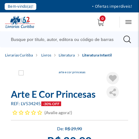
Bem-vindo(a)!
• Ofertas imperdíveis!
0
Livrarias Curitiba
Livros
Literatura
Literatura Infantil
Arte E Cor Princesas
LV534245
-30% OFF
Avalie agora!
R$ 29,90