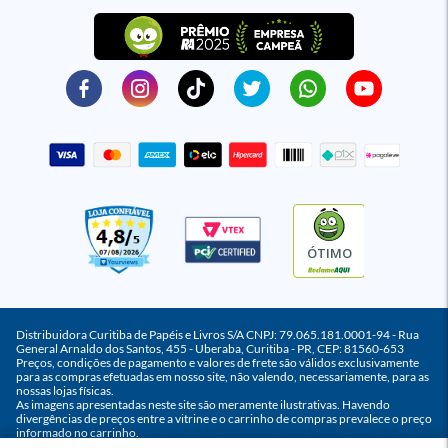
ÓTIMO
Distribuidora Curitiba de Papéis e Livros S/A CNPJ: 79.065.181.0001-94 - Rua
General Arnaldo dos Santos, 455 - Uberaba, Curitiba - PR, CEP: 81560-653
Preços, condições de pagamento e valores de frete são válidos exclusivamente
para as compras efetuadas em nosso site, não valendo, necessariamente, para as
nossas lojas físicas.
As imagens apresentadas neste site são meramente ilustrativas. Havendo
divergências de preços entre a vitrine e o carrinho de compras prevalece o preço
informado no carrinho.