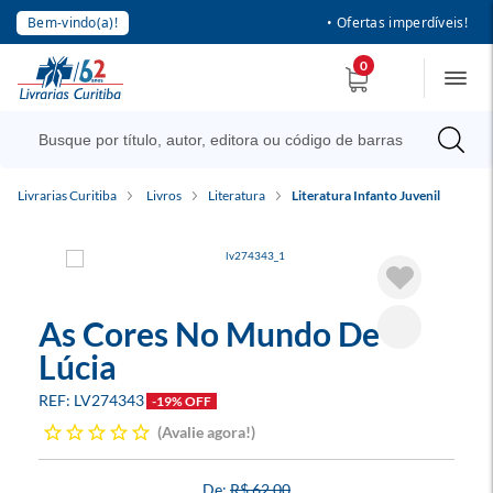
Bem-vindo(a)!
• Ofertas imperdíveis!
0
Livrarias Curitiba
Livros
Literatura
Literatura Infanto Juvenil
As Cores No Mundo De
Lúcia
LV274343
-19% OFF
Avalie agora!
R$ 62,00