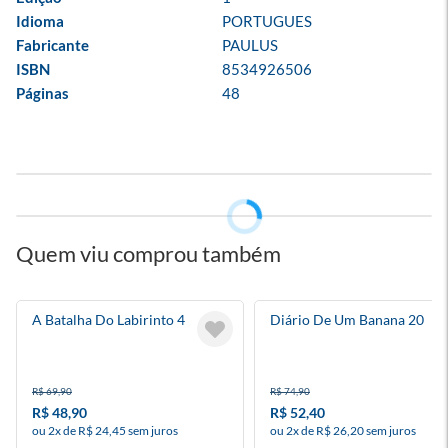
Idioma
PORTUGUES
Fabricante
PAULUS
ISBN
8534926506
Páginas
48
Quem viu comprou também
A Batalha Do Labirinto 4
Diário De Um Banana 20
R$ 69,90
R$ 74,90
R$ 48,90
R$ 52,40
ou 2x de R$ 24,45 sem juros
ou 2x de R$ 26,20 sem juros