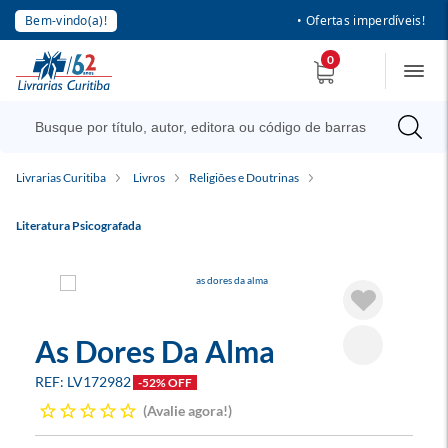
Bem-vindo(a)!
• Ofertas imperdíveis!
0
Livrarias Curitiba
Livros
Religiões e Doutrinas
Literatura Psicografada
As Dores Da Alma
LV172982
-52% OFF
Avalie agora!