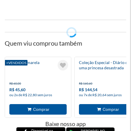
Quem viu comprou também
A Bolsa Amarela
Coleção Especial - Diário de
+VENDIDOS
uma princesa desastrada
R$ 60,00
R$ 160,60
R$ 45,60
R$ 144,54
ou 2x de R$ 22,80 sem juros
ou 7x de R$ 20,64 sem juros
Baixe nosso app