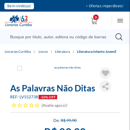
Bem-vindo(a)!
• Ofertas imperdíveis!
0
Livrarias Curitiba
Livros
Literatura
Literatura Infanto Juvenil
As Palavras Não Ditas
LV552738
-10% OFF
Avalie agora!
R$ 99,90