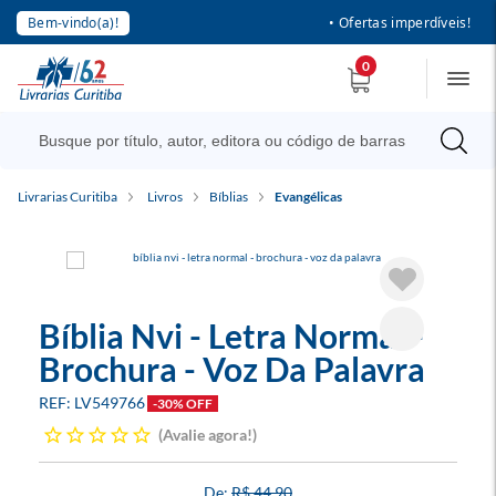
Bem-vindo(a)!
• Ofertas imperdíveis!
0
Livrarias Curitiba
Livros
Bíblias
Evangélicas
Bíblia Nvi - Letra Normal -
Brochura - Voz Da Palavra
LV549766
-30% OFF
Avalie agora!
R$ 44,90