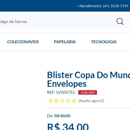
• Atendimento: (41) 3330-5191
COLECIONÁVEIS
PAPELARIA
TECNOLOGIA
Blister Copa Do Mund
Envelopes
LV505751
-15% OFF
Avalie agora!
R$ 40,00
R$ 34,00