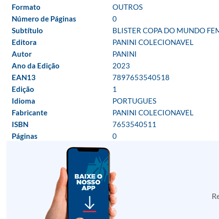
Formato
OUTROS
Número de Páginas
0
Subtítulo
BLISTER COPA DO MUNDO FEM
Editora
PANINI COLECIONAVEL
Autor
PANINI
Ano da Edição
2023
EAN13
7897653540518
Edição
1
Idioma
PORTUGUES
Fabricante
PANINI COLECIONAVEL
ISBN
7653540511
Páginas
0
Re