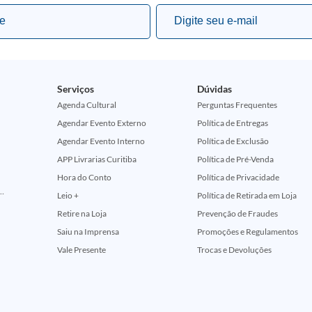
Serviços
Dúvidas
Agenda Cultural
Perguntas Frequentes
Agendar Evento Externo
Política de Entregas
Agendar Evento Interno
Política de Exclusão
APP Livrarias Curitiba
Política de Pré-Venda
Hora do Conto
Política de Privacidade
ção Comemorativa 50 Anos (Encontros Clássicos Dc E Marvel)
Leio +
Política de Retirada em Loja
Retire na Loja
Prevenção de Fraudes
Saiu na Imprensa
Promoções e Regulamentos
Vale Presente
Trocas e Devoluções