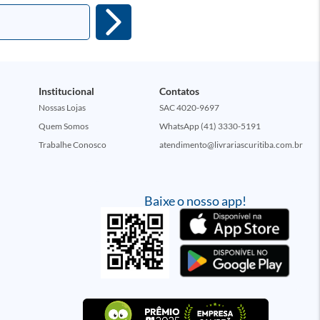
Institucional
Contatos
Nossas Lojas
SAC 4020-9697
Quem Somos
WhatsApp (41) 3330-5191
Trabalhe Conosco
atendimento@livrariascuritiba.com.br
Baixe o nosso app!