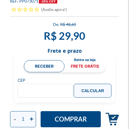
PP073071
-38% OFF
Avalie agora!
R$ 48,60
R$ 29,90
Frete e prazo
RECEBER
FRETE GRÁTIS
CEP
CALCULAR
COMPRAR
-
+