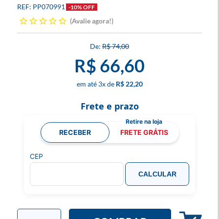
PP070991
-10% OFF
Avalie agora!
R$ 74,00
R$ 66,60
3
x
R$ 22,20
Frete e prazo
RECEBER
FRETE GRÁTIS
CEP
CALCULAR