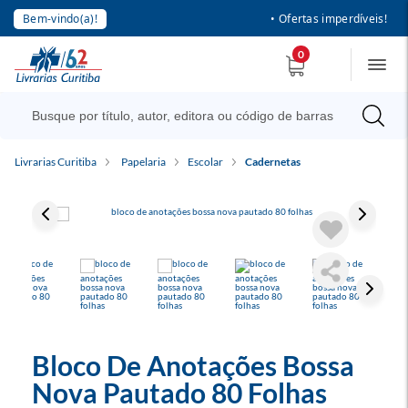
Bem-vindo(a)!
• Ofertas imperdíveis!
0
Livrarias Curitiba
Papelaria
Escolar
Cadernetas
Bloco De Anotações Bossa
Nova Pautado 80 Folhas