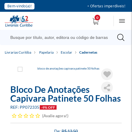
Bem-vindo(a)!
• Ofertas imperdíveis!
0
Livrarias Curitiba
Papelaria
Escolar
Cadernetas
Bloco De Anotações
Capivara Patinete 50 Folhas
PP072335
-9% OFF
Avalie agora!
R$ 13,50