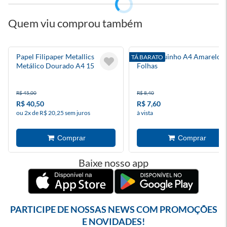
Quem viu comprou também
Papel Filipaper Metallics
Chamequinho A4 Amarelo 
TÁ BARATO
Metálico Dourado A4 15
Folhas
Folhas 180g
R$ 45,00
R$ 8,40
R$ 40,50
R$ 7,60
ou 2x de R$ 20,25 sem juros
à vista
Baixe nosso app
PARTICIPE DE NOSSAS NEWS COM PROMOÇÕES
E NOVIDADES!