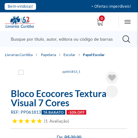
Bem-vindo(a)!
• Ofertas imperdíveis!
0
Livrarias Curitiba
Papelaria
Escolar
Papel Escolar
Bloco Ecocores Textura
Visual 7 Cores
PP061813
TÁ BARATO
-10% OFF
1
Avaliação
R$ 39,90