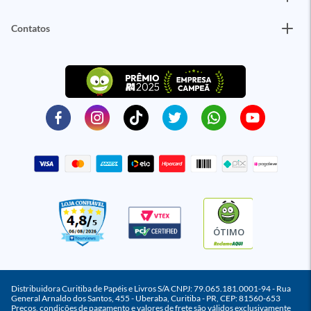
Contatos
ÓTIMO
Distribuidora Curitiba de Papéis e Livros S/A CNPJ: 79.065.181.0001-94 - Rua
General Arnaldo dos Santos, 455 - Uberaba, Curitiba - PR, CEP: 81560-653
Preços, condições de pagamento e valores de frete são válidos exclusivamente