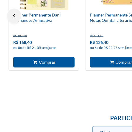
Planner Permanente Dani
Planner Permanente S
Fernandes Animativa
Notas Quintal Literári
R$ 187,10
R$ 151,60
R$ 168,40
R$ 136,40
ou 8x de R$ 21,05 sem juros
ou 6x de R$ 22,73 sem juro
PARTIC