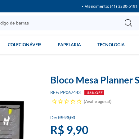
• Atendimento: (41) 3330-5191
COLECIONÁVEIS
PAPELARIA
TECNOLOGIA
Bloco Mesa Planner 
PP067443
-56% OFF
Avalie agora!
R$ 23,00
R$ 9,90