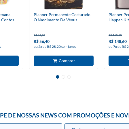
emanal
Planner Permanente Costurado
Planner Pe
o Contos
O Nascimento De Vênus
Happen Ki
Animativa
R$ 62,70
R$ 165,10
R$ 56,40
R$ 148,60
s
ou 2x de R$ 28,20 sem juros
ou 7x de R$ 2
IPE DE NOSSAS NEWS COM PROMOÇÕES E NOV