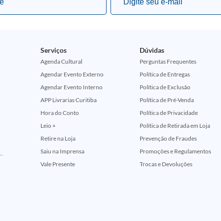
Serviços
Dúvidas
Agenda Cultural
Perguntas Frequentes
Agendar Evento Externo
Política de Entregas
Agendar Evento Interno
Política de Exclusão
APP Livrarias Curitiba
Política de Pré-Venda
Hora do Conto
Política de Privacidade
Leio +
Política de Retirada em Loja
Retire na Loja
Prevenção de Fraudes
Saiu na Imprensa
Promoções e Regulamentos
ção Comemorativa 50 Anos (Encontros Clássicos Dc E Marvel)
Vale Presente
Trocas e Devoluções