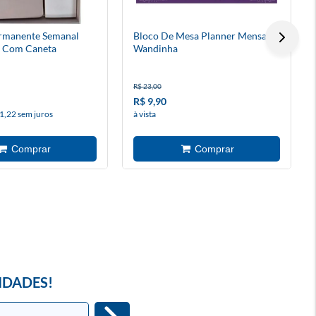
rmanente Semanal
Bloco De Mesa Planner Mensal
t Com Caneta
Wandinha
R$ 23,00
R$ 9,90
1,22 sem juros
à vista
IDADES!