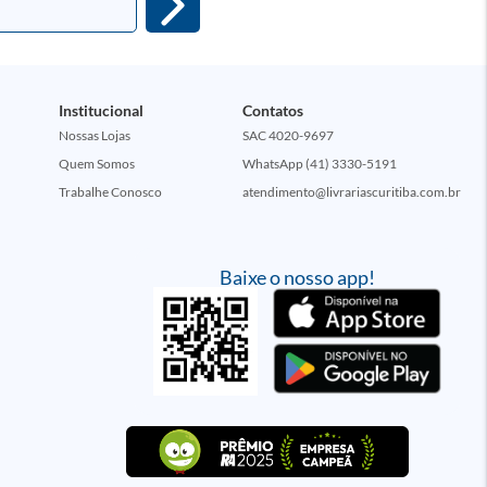
Institucional
Contatos
Nossas Lojas
SAC 4020-9697
Quem Somos
WhatsApp (41) 3330-5191
Trabalhe Conosco
atendimento@livrariascuritiba.com.br
Baixe o nosso app!