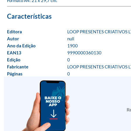
Formato A4: 21 x 29,7 cm.
Editora
LOOP PRESENTES CRIATIVOS 
Autor
null
Ano da Edição
1900
EAN13
9990000360130
Edição
0
Fabricante
LOOP PRESENTES CRIATIVOS 
Páginas
0
Re