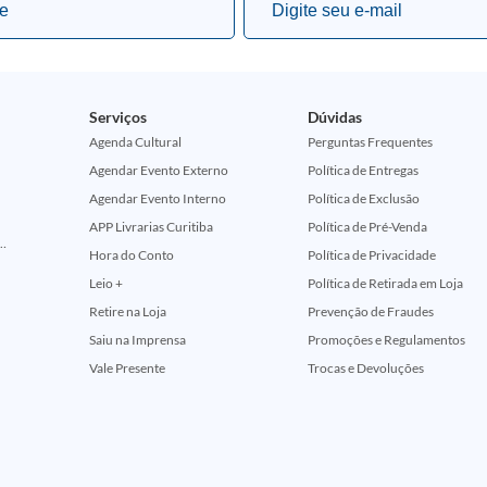
Serviços
Dúvidas
Agenda Cultural
Perguntas Frequentes
Agendar Evento Externo
Política de Entregas
Agendar Evento Interno
Política de Exclusão
APP Livrarias Curitiba
Política de Pré-Venda
ção Comemorativa 50 Anos (Encontros Clássicos Dc E Marvel)
Hora do Conto
Política de Privacidade
Leio +
Política de Retirada em Loja
Retire na Loja
Prevenção de Fraudes
Saiu na Imprensa
Promoções e Regulamentos
Vale Presente
Trocas e Devoluções