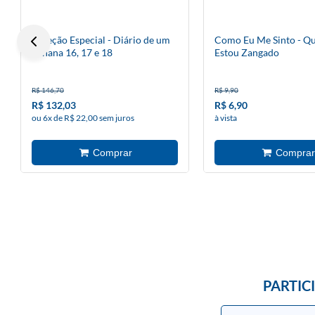
Coleção Especial - Diário de um
Como Eu Me Sinto - Q
banana 16, 17 e 18
Estou Zangado
R$ 146,70
R$ 9,90
R$ 132,03
R$ 6,90
ou 6x de R$ 22,00 sem juros
à vista
PARTIC