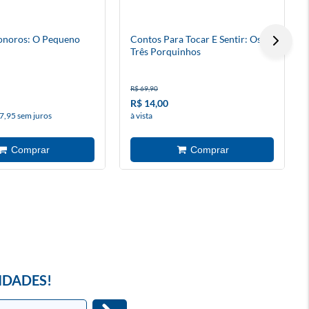
onoros: O Pequeno
Contos Para Tocar E Sentir: Os
Três Porquinhos
R$ 69,90
R$ 14,00
7,95 sem juros
à vista
IDADES!