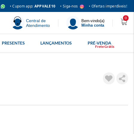
• Siga-nos
• Cupom app:
APPVALE10
• Ofertas imperdíveis!
0
Central de
Bem-vindo(a)
Atendimento
Minha conta
PRESENTES
LANÇAMENTOS
PRÉ-VENDA