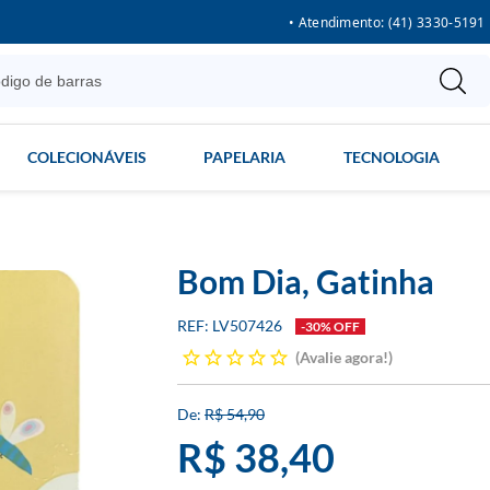
• Atendimento: (41) 3330-5191
COLECIONÁVEIS
PAPELARIA
TECNOLOGIA
Bom Dia, Gatinha
LV507426
-30% OFF
Avalie agora!
R$ 54,90
R$ 38,40