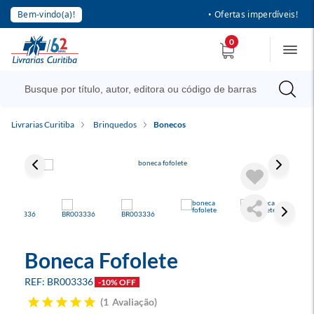
Bem-vindo(a)!
• Ofertas imperdíveis!
0
Livrarias Curitiba
Brinquedos
Bonecos
Boneca Fofolete
BR003336
-10% OFF
1
Avaliação