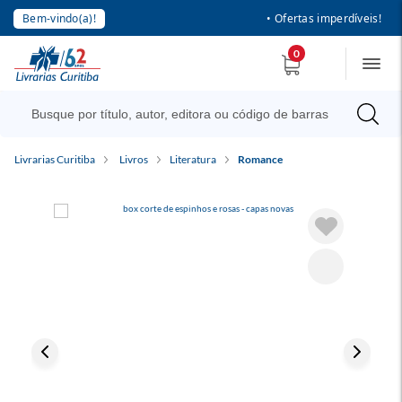
Bem-vindo(a)!
• Ofertas imperdíveis!
0
Livrarias Curitiba
Livros
Literatura
Romance