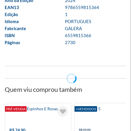
Ano da Edição
2024
EAN13
9786559815364
Edição
1
Idioma
PORTUGUES
Fabricante
GALERA
ISBN
6559815366
Páginas
2730
Quem viu comprou também
Corte De Espinhos E Rosas 6
A Fortuna 5
PRÉ-VENDA
+VENDIDOS
R$ 74,90
R$ 59,90