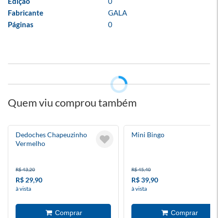
Edição
0
Fabricante
GALA
Páginas
0
Quem viu comprou também
Dedoches Chapeuzinho
Mini Bingo
Vermelho
R$ 43,20
R$ 45,40
R$ 29,90
R$ 39,90
à vista
à vista