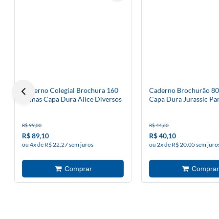
Caderno Colegial Brochura 160
Caderno Brochurão 80
Folhas Capa Dura Alice Diversos
Capa Dura Jurassic Pa
Modelos Costurado
R$ 99,00
R$ 44,60
R$ 89,10
R$ 40,10
ou 4x de R$ 22,27 sem juros
ou 2x de R$ 20,05 sem juro