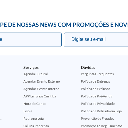
IPE DE NOSSAS NEWS COM PROMOÇÕES E NOV
Serviços
Dúvidas
Agenda Cultural
Perguntas Frequentes
Agendar Evento Externo
Política de Entregas
Agendar Evento Interno
Política de Exclusão
APP Livrarias Curitiba
Política de Pré-Venda
Hora do Conto
Política de Privacidade
Leio +
Política de Retirada em Loja
ção Comemorativa 50 Anos (Encontros Clássicos Dc E Marvel)
Retire na Loja
Prevenção de Fraudes
Saiu na Imprensa
Promoções e Regulamentos