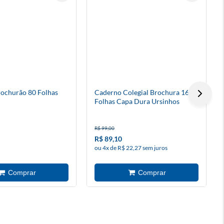
ochurão 80 Folhas
Caderno Colegial Brochura 160
Folhas Capa Dura Ursinhos
Carinhosos Diversos Modelos
R$ 99,00
R$ 89,10
ou 4x de R$ 22,27 sem juros