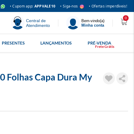
• Siga-nos
• Cupom app:
APPVALE10
• Ofertas imperdíveis!
0
Central de
Bem-vindo(a)
Atendimento
Minha conta
PRESENTES
LANÇAMENTOS
PRÉ-VENDA
0 Folhas Capa Dura My