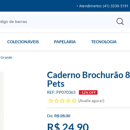
• Atendimento: (41) 3330-5191
COLECIONÁVEIS
PAPELARIA
TECNOLOGIA
 Grande
Caderno Brochurão 8
Pets
PP070363
-12% OFF
Avalie agora!
R$ 28,30
R$ 24,90