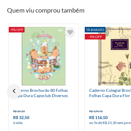
Quem viu comprou também
-9% OFF
TÁ BARATO
-9% OFF
Caderno Brochurão 80 Folhas
Caderno Colegial Broc
Capa Dura Capyclub Diversos
Folhas Capa Dura Flor
Modelos
Dani Fernandes
R$ 36,10
R$ 129,40
R$ 32,50
R$ 116,50
à vista
ou 5x de R$ 23,30 sem juro