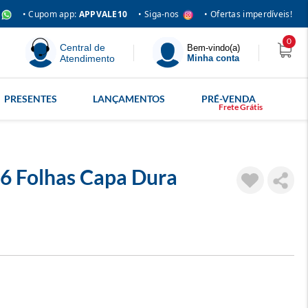
• Siga-nos
• Cupom app:
APPVALE10
• Ofertas imperdíveis!
0
Central de
Bem-vindo(a)
Atendimento
Minha conta
PRESENTES
LANÇAMENTOS
PRÉ-VENDA
6 Folhas Capa Dura