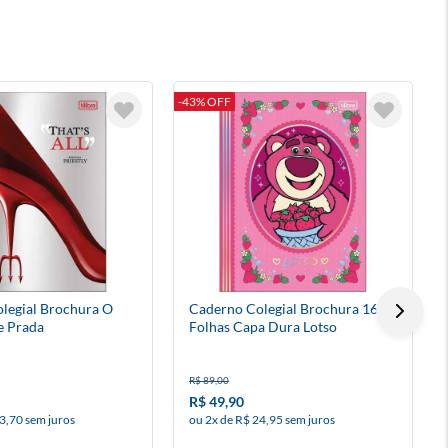
-43% OFF
T
legial Brochura O
Caderno Colegial Brochura 160
e Prada
Folhas Capa Dura Lotso
R$ 89,00
R$ 49,90
3,70 sem juros
ou 2x de R$ 24,95 sem juros