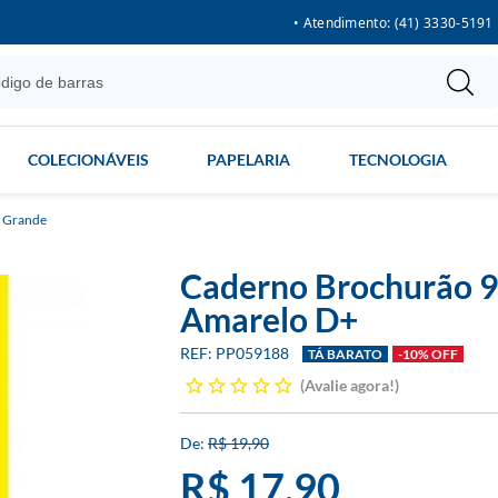
• Atendimento: (41) 3330-5191
COLECIONÁVEIS
PAPELARIA
TECNOLOGIA
 Grande
Caderno Brochurão 9
Amarelo D+
PP059188
TÁ BARATO
-10% OFF
Avalie agora!
R$ 19,90
R$ 17,90