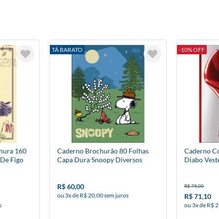
TÁ BARATO
-10% OFF
hura 160
Caderno Brochurão 80 Folhas
Caderno Co
 De Figo
Capa Dura Snoopy Diversos
Diabo Vest
Modelos
R$ 60,00
R$ 79,00
ou 3x de R$ 20,00 sem juros
R$ 71,10
s
ou 3x de R$ 2