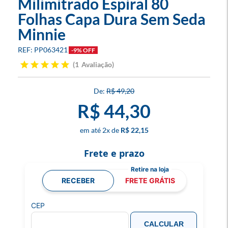
Milimitrado Espiral 80
Folhas Capa Dura Sem Seda
Minnie
PP063421
-9% OFF
1
Avaliação
R$ 49,20
R$ 44,30
2
x
R$ 22,15
Frete e prazo
RECEBER
FRETE GRÁTIS
CEP
CALCULAR