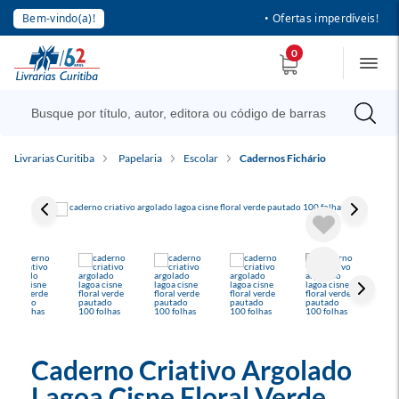
Bem-vindo(a)!
• Ofertas imperdíveis!
0
Livrarias Curitiba
Papelaria
Escolar
Cadernos Fichário
Caderno Criativo Argolado
Lagoa Cisne Floral Verde