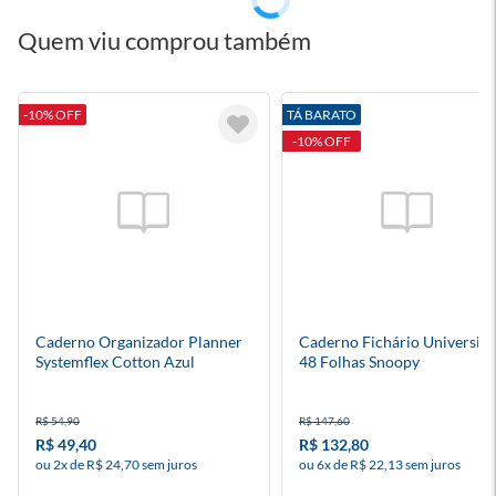
Quem viu comprou também
-10% OFF
TÁ BARATO
-10% OFF
Caderno Organizador Planner
Caderno Fichário Universitá
Systemflex Cotton Azul
48 Folhas Snoopy
R$ 54,90
R$ 147,60
R$ 49,40
R$ 132,80
ou 2x de R$ 24,70 sem juros
ou 6x de R$ 22,13 sem juros