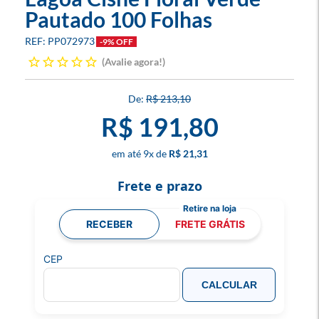
Pautado 100 Folhas
PP072973
-9% OFF
Avalie agora!
R$ 213,10
R$ 191,80
9
x
R$ 21,31
Frete e prazo
RECEBER
FRETE GRÁTIS
CEP
CALCULAR