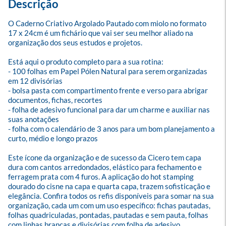
Descrição
O Caderno Criativo Argolado Pautado com miolo no formato 
17 x 24cm é um fichário que vai ser seu melhor aliado na 
organização dos seus estudos e projetos.

Está aqui o produto completo para a sua rotina:

- 100 folhas em Papel Pólen Natural para serem organizadas 
em 12 divisórias

- bolsa pasta com compartimento frente e verso para abrigar 
documentos, fichas, recortes

- folha de adesivo funcional para dar um charme e auxiliar nas 
suas anotações

- folha com o calendário de 3 anos para um bom planejamento a 
curto, médio e longo prazos

Este ícone da organização e de sucesso da Cicero tem capa 
dura com cantos arredondados, elástico para fechamento e 
ferragem prata com 4 furos. A aplicação do hot stamping 
dourado do cisne na capa e quarta capa, trazem sofisticação e 
elegância. Confira todos os refis disponíveis para somar na sua 
organização, cada um com um uso específico: fichas pautadas, 
folhas quadriculadas, pontadas, pautadas e sem pauta, folhas 
com linhas brancas e divisórias com folha de adesivo.
