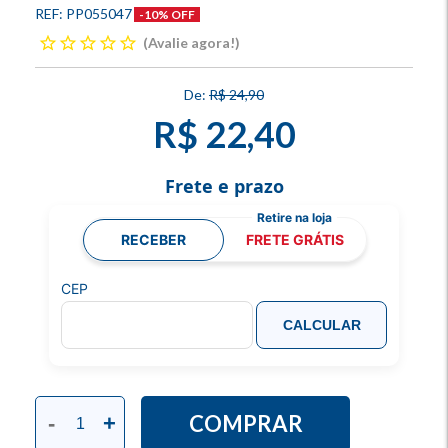
PP055047
-10% OFF
Avalie agora!
R$ 24,90
R$ 22,40
Frete e prazo
RECEBER
FRETE GRÁTIS
CEP
CALCULAR
COMPRAR
-
+