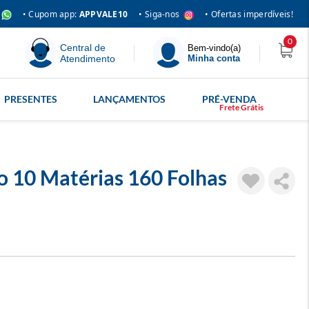
• Siga-nos
• Cupom app:
APPVALE10
• Ofertas imperdíveis!
0
Central de
Bem-vindo(a)
Atendimento
Minha conta
PRESENTES
LANÇAMENTOS
PRÉ-VENDA
o 10 Matérias 160 Folhas