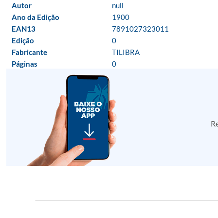
Autor
null
Ano da Edição
1900
EAN13
7891027323011
Edição
0
Fabricante
TILIBRA
Páginas
0
Re