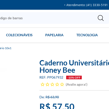
• Atendimento: (41) 3330-5191
COLECIONÁVEIS
PAPELARIA
TECNOLOGIA
ário 10x1
Caderno Universitári
Honey Bee
PP067932
-10% OFF
Avalie agora!
R$ 63,90
R$ 57,50