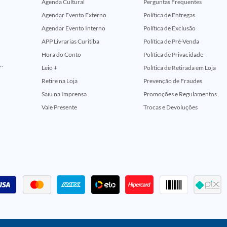
Agenda Cultural
Perguntas Frequentes
Agendar Evento Externo
Política de Entregas
Agendar Evento Interno
Política de Exclusão
APP Livrarias Curitiba
Política de Pré-Venda
Hora do Conto
Política de Privacidade
ção Comemorativa 50 Anos (Encontros Clássicos Dc E Marvel)
Leio +
Política de Retirada em Loja
Retire na Loja
Prevenção de Fraudes
Saiu na Imprensa
Promoções e Regulamentos
Vale Presente
Trocas e Devoluções