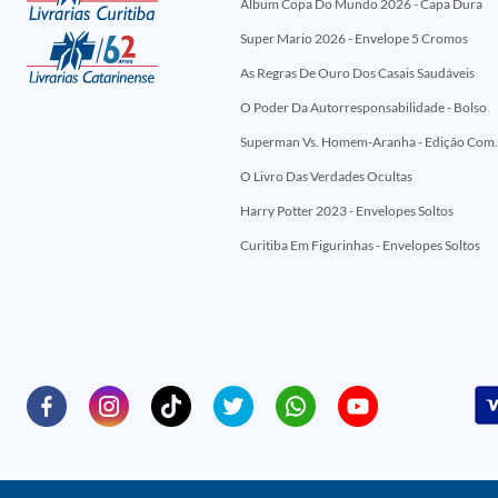
Álbum Copa Do Mundo 2026 - Capa Dura
Super Mario 2026 - Envelope 5 Cromos
As Regras De Ouro Dos Casais Saudáveis
O Poder Da Autorresponsabilidade - Bolso
Superman Vs. Homem-Aranha - Edi
O Livro Das Verdades Ocultas
Harry Potter 2023 - Envelopes Soltos
Curitiba Em Figurinhas - Envelopes Soltos