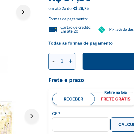
2
x
R$ 28,75
Formas de pagamento:
Cartão de crédito:
Pix:
5% de des
Em até 2x
Todas as formas de pagamento
-
+
Frete e prazo
RECEBER
FRETE GRÁTIS
CEP
CALCU