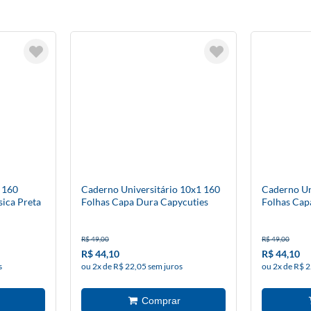
 160
Caderno Universitário 10x1 160
Caderno Un
sica Preta
Folhas Capa Dura Capycuties
Folhas Cap
R$ 49,00
R$ 49,00
R$ 44,10
R$ 44,10
s
ou 2x de R$ 22,05 sem juros
ou 2x de R$ 2