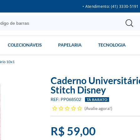
• Atendimento: (41) 3330-5191
COLECIONÁVEIS
PAPELARIA
TECNOLOGIA
ário 10x1
Caderno Universitári
Stitch Disney
PP068502
TÁ BARATO
Avalie agora!
R$ 59,00