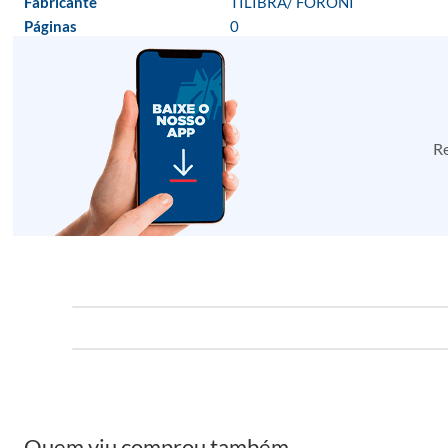
Fabricante
TILIBRA/ FORONI
Páginas
0
Re
Quem viu comprou também