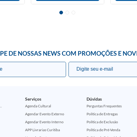
IPE DE NOSSAS NEWS COM PROMOÇÕES E NOV
Serviços
Dúvidas
ção Comemorativa 50 Anos (Encontros Clássicos Dc E Marvel)
Agenda Cultural
Perguntas Frequentes
Agendar Evento Externo
Política de Entregas
Agendar Evento Interno
Política de Exclusão
APP Livrarias Curitiba
Política de Pré-Venda