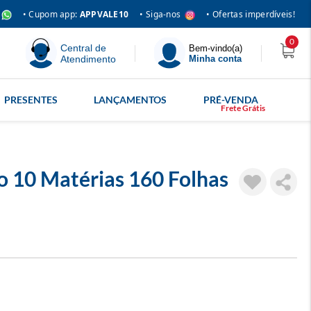
• Siga-nos
• Cupom app:
APPVALE10
• Ofertas imperdíveis!
0
Central de
Bem-vindo(a)
Atendimento
Minha conta
PRESENTES
LANÇAMENTOS
PRÉ-VENDA
o 10 Matérias 160 Folhas