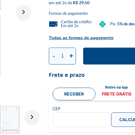
2
x
R$ 29,50
Formas de pagamento:
Cartão de crédito:
Pix:
5% de des
Em até 2x
Todas as formas de pagamento
-
+
Frete e prazo
RECEBER
FRETE GRÁTIS
CEP
CALCU