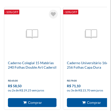
-10% OFF
-10% OFF
Caderno Colegial 15 Matérias
Caderno Universitário 16x1
240 Folhas Double Art Cadersil
256 Folhas Capa Dura
Capyclub
R$ 65,00
R$ 79,00
R$ 58,50
R$ 71,10
ou 2x de R$ 29,25 sem juros
ou 3x de R$ 23,70 sem juros