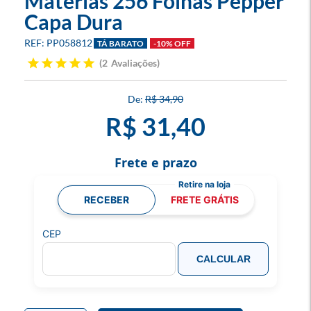
Matérias 256 Folhas Pepper
Capa Dura
PP058812
TÁ BARATO
-10% OFF
2
Avaliações
R$ 34,90
R$ 31,40
Frete e prazo
RECEBER
FRETE GRÁTIS
CEP
CALCULAR