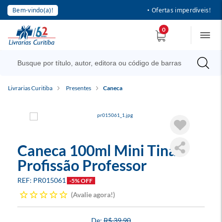
Bem-vindo(a)!
• Ofertas imperdíveis!
0
Livrarias Curitiba
Presentes
Caneca
Caneca 100ml Mini Tina
Profissão Professor
PR015061
-5% OFF
Avalie agora!
R$ 39,90