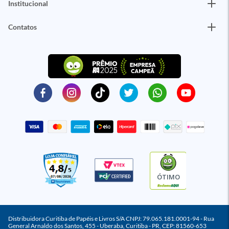
Institucional
Contatos
ÓTIMO
Distribuidora Curitiba de Papéis e Livros S/A CNPJ: 79.065.181.0001-94 - Rua
General Arnaldo dos Santos, 455 - Uberaba, Curitiba - PR, CEP: 81560-653