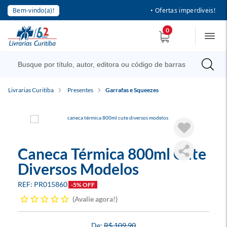
Bem-vindo(a)!
• Ofertas imperdíveis!
0
Livrarias Curitiba
Presentes
Garrafas e Squeezes
Caneca Térmica 800ml Cute
Diversos Modelos
PR015860
-5% OFF
Avalie agora!
R$ 109,90