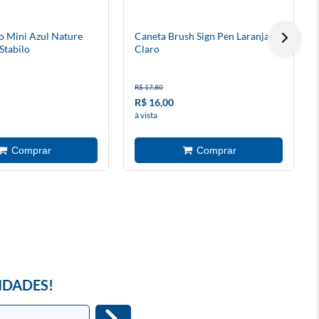
o Mini Azul Nature
Caneta Brush Sign Pen Laranja
Stabilo
Claro
R$ 17,80
R$ 16,00
à vista
IDADES!