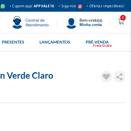
• Siga-nos
• Cupom app:
APPVALE10
• Ofertas imperdíveis!
0
Central de
Bem-vindo(a)
Atendimento
Minha conta
PRESENTES
LANÇAMENTOS
PRÉ-VENDA
n Verde Claro