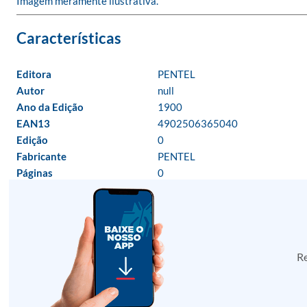
Imagem meramente ilustrativa.
Editora
PENTEL
Autor
null
Ano da Edição
1900
EAN13
4902506365040
Edição
0
Fabricante
PENTEL
Páginas
0
Re