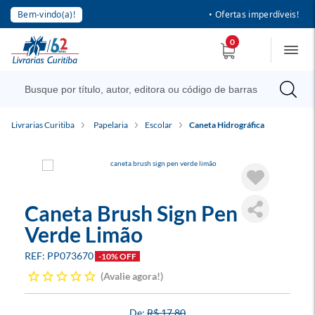
Bem-vindo(a)!
• Ofertas imperdíveis!
0
Livrarias Curitiba
Papelaria
Escolar
Caneta Hidrográfica
Caneta Brush Sign Pen
Verde Limão
PP073670
-10% OFF
Avalie agora!
R$ 17,80