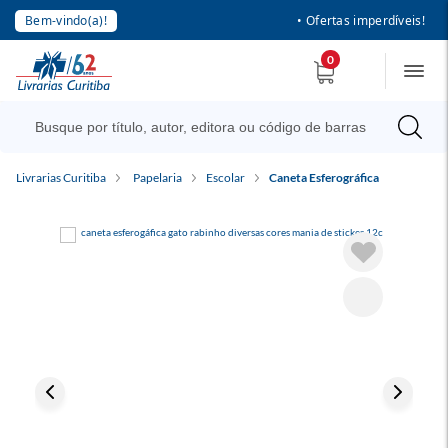
Bem-vindo(a)!
• Ofertas imperdíveis!
0
Livrarias Curitiba
Papelaria
Escolar
Caneta Esferográfica