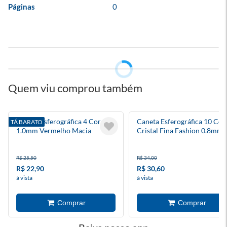
Páginas
0
Quem viu comprou também
Caneta Esferográfica 4 Cores
Caneta Esferográfica 10 Cor
TÁ BARATO
1.0mm Vermelho Macia
Cristal Fina Fashion 0.8mm
R$ 25,50
R$ 34,00
R$ 22,90
R$ 30,60
à vista
à vista