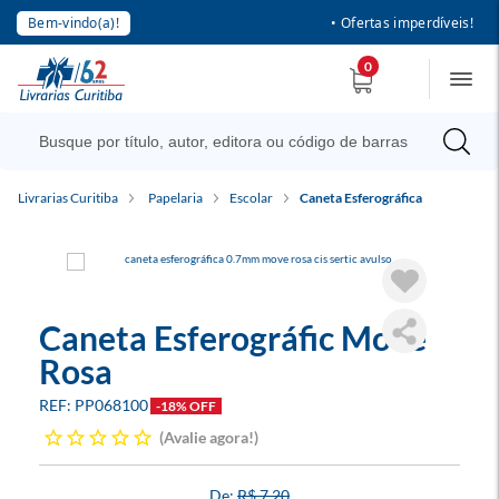
Bem-vindo(a)!
• Ofertas imperdíveis!
0
Livrarias Curitiba
Papelaria
Escolar
Caneta Esferográfica
Caneta Esferográfic Move
Rosa
PP068100
-18% OFF
Avalie agora!
R$ 7,20