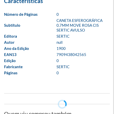
Número de Páginas
0
CANETA ESFEROGRÁFICA 
Subtítulo
0.7MM MOVE ROSA CIS 
SERTIC AVULSO
Editora
SERTIC
Autor
null
Ano da Edição
1900
EAN13
7909438042565
Edição
0
Fabricante
SERTIC
Páginas
0
Quem viu comprou também