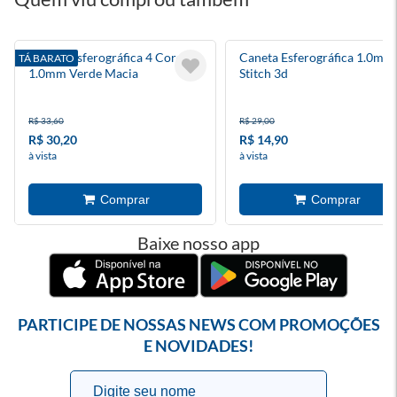
Caneta Esferográfica 4 Cores
Caneta Esferográfica 1.0mm
TÁ BARATO
1.0mm Verde Macia
Stitch 3d
R$ 33,60
R$ 29,00
R$ 30,20
R$ 14,90
à vista
à vista
Baixe nosso app
PARTICIPE DE NOSSAS NEWS COM PROMOÇÕES
E NOVIDADES!