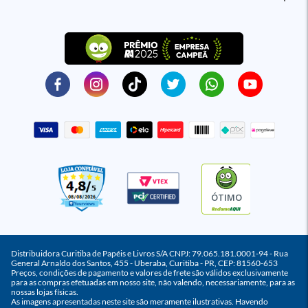
ÓTIMO
Distribuidora Curitiba de Papéis e Livros S/A CNPJ: 79.065.181.0001-94 - Rua
General Arnaldo dos Santos, 455 - Uberaba, Curitiba - PR, CEP: 81560-653
Preços, condições de pagamento e valores de frete são válidos exclusivamente
para as compras efetuadas em nosso site, não valendo, necessariamente, para as
nossas lojas físicas.
As imagens apresentadas neste site são meramente ilustrativas. Havendo