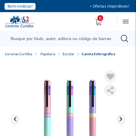
Bem-vindo(a)!
• Ofertas imperdíveis!
0
Livrarias Curitiba
Papelaria
Escolar
Caneta Esferográfica