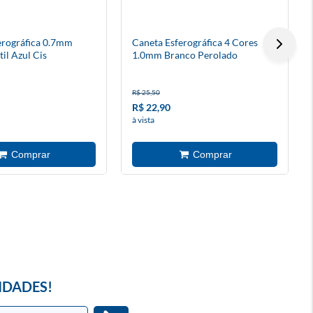
erográfica 0.7mm
Caneta Esferográfica 4 Cores
til Azul Cis
1.0mm Branco Perolado
R$ 25,50
R$ 22,90
à vista
IDADES!