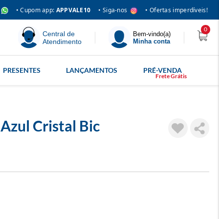
• Siga-nos
• Cupom app:
APPVALE10
• Ofertas imperdíveis!
0
Central de
Bem-vindo(a)
Atendimento
Minha conta
PRESENTES
LANÇAMENTOS
PRÉ-VENDA
Azul Cristal Bic