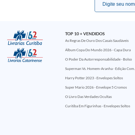
TOP 10 + VENDIDOS
As Regras De Ouro Dos Casais Saudáveis
Álbum Copa Do Mundo 2026 - Capa Dura
O Poder Da Autorresponsabilidade - Bolso
Superman Vs. Homem-Aranha - Edi
Harry Potter 2023 - Envelopes Soltos
Super Mario 2026 - Envelope 5 Cromos
O Livro Das Verdades Ocultas
Curitiba Em Figurinhas - Envelopes Soltos