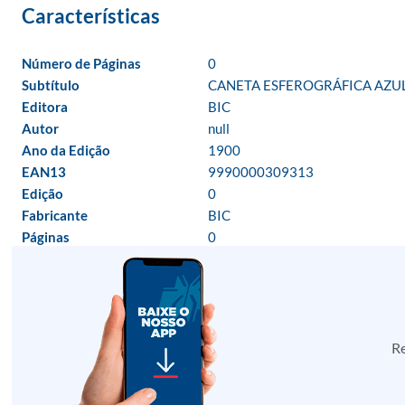
Número de Páginas
0
Subtítulo
CANETA ESFEROGRÁFICA AZUL
Editora
BIC
Autor
null
Ano da Edição
1900
EAN13
9990000309313
Edição
0
Fabricante
BIC
Páginas
0
Re