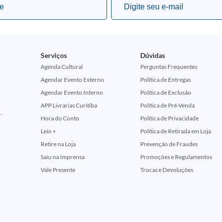
Serviços
Dúvidas
Agenda Cultural
Perguntas Frequentes
Agendar Evento Externo
Política de Entregas
Agendar Evento Interno
Política de Exclusão
APP Livrarias Curitiba
Política de Pré-Venda
ção Comemorativa 50 Anos (Encontros Clássicos Dc E Marvel)
Hora do Conto
Política de Privacidade
Leio +
Política de Retirada em Loja
Retire na Loja
Prevenção de Fraudes
Saiu na Imprensa
Promoções e Regulamentos
Vale Presente
Trocas e Devoluções