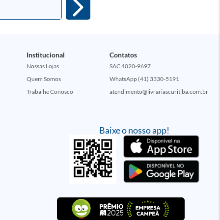
Institucional
Contatos
Nossas Lojas
SAC 4020-9697
Quem Somos
WhatsApp (41) 3330-5191
Trabalhe Conosco
atendimento@livrariascuritiba.com.br
Baixe o nosso app!