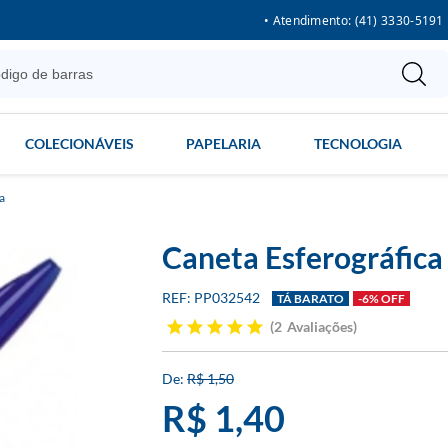
• Atendimento: (41) 3330-5191
COLECIONÁVEIS
PAPELARIA
TECNOLOGIA
a
Caneta Esferográfica 
PP032542
TÁ BARATO
-6% OFF
2
Avaliações
R$ 1,50
R$ 1,40