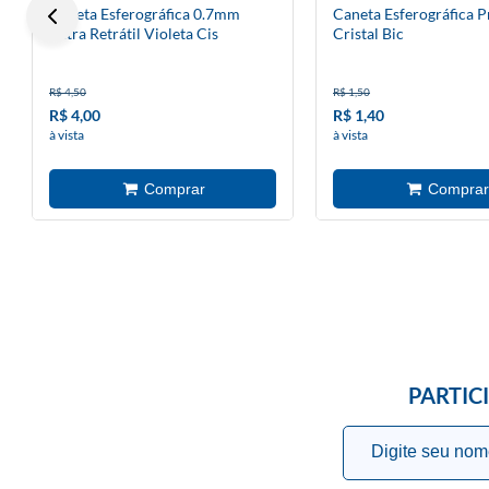
Caneta Esferográfica 0.7mm
Caneta Esferográfica P
Petra Retrátil Violeta Cis
Cristal Bic
R$ 4,50
R$ 1,50
R$ 4,00
R$ 1,40
à vista
à vista
PARTIC