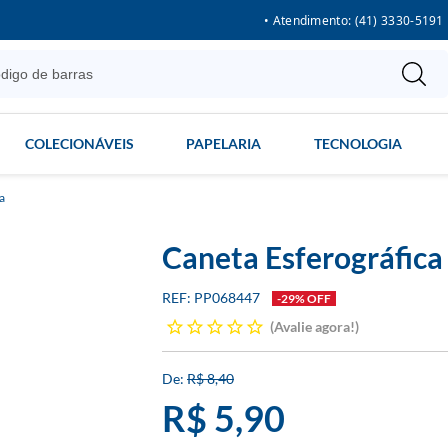
• Atendimento: (41) 3330-5191
COLECIONÁVEIS
PAPELARIA
TECNOLOGIA
a
Caneta Esferográfica
PP068447
-29% OFF
Avalie agora!
R$ 8,40
R$ 5,90