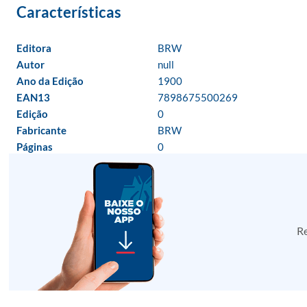
Editora
BRW
Autor
null
Ano da Edição
1900
EAN13
7898675500269
Edição
0
Fabricante
BRW
Páginas
0
Re