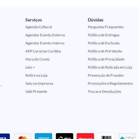
Serviços
Dúvidas
Agenda Cultural
Perguntas Frequentes
Agendar Evento Externo
Política de Entregas
Agendar Evento Interno
Política de Exclusão
APP Livrarias Curitiba
Política de Pré-Venda
Hora do Conto
Política de Privacidade
Leio +
Política de Retirada em Loja
Retire na Loja
Prevenção de Fraudes
Saiu na Imprensa
Promoções e Regulamentos
ção Comemorativa 50 Anos (Encontros Clássicos Dc E Marvel)
Vale Presente
Trocas e Devoluções