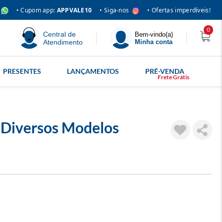
• Siga-nos
• Cupom app:
APPVALE10
• Ofertas imperdíveis!
0
Central de
Bem-vindo(a)
Atendimento
Minha conta
PRESENTES
LANÇAMENTOS
PRÉ-VENDA
 Diversos Modelos