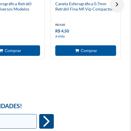
rográfica Retrátil
Caneta Esferográfica 0.7mm
iversos Modelos
Retrátil Fina Nfl Vip Compactor
R$ 5,00
R$ 4,50
à vista
IDADES!