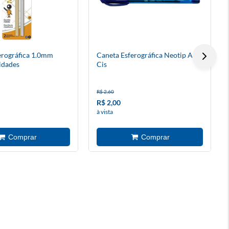
erográfica 1.0mm
Caneta Esferográfica Neotip Azul
idades
Cis
R$ 2,60
R$ 2,00
à vista