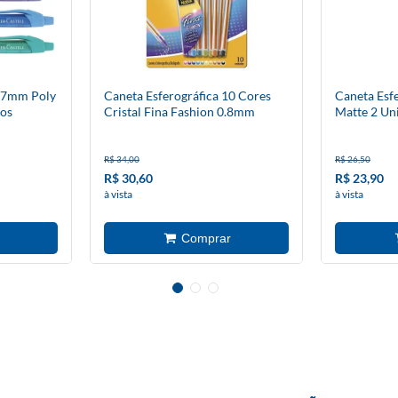
0.7mm Poly
Caneta Esferográfica 10 Cores
Caneta Esf
los
Cristal Fina Fashion 0.8mm
Matte 2 Un
R$ 34,00
R$ 26,50
R$ 30,60
R$ 23,90
à vista
à vista