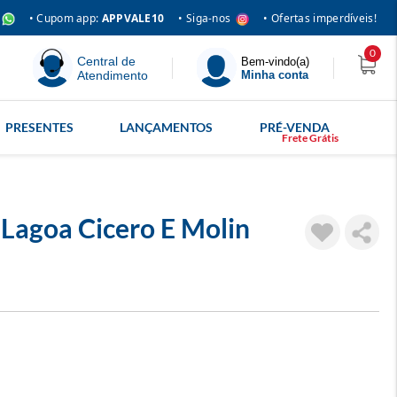
• Siga-nos
• Cupom app:
APPVALE10
• Ofertas imperdíveis!
0
Central de
Bem-vindo(a)
Atendimento
Minha conta
PRESENTES
LANÇAMENTOS
PRÉ-VENDA
 Lagoa Cicero E Molin