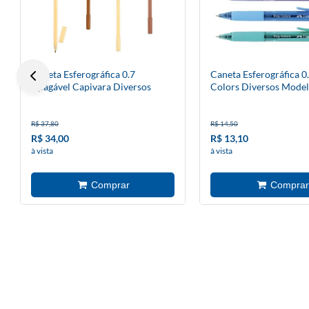
Caneta Esferográfica 0.7
Caneta Esferográfica 
Apagável Capivara Diversos
Colors Diversos Mode
Modelos Avulso
R$ 37,80
R$ 14,50
R$ 34,00
R$ 13,10
à vista
à vista