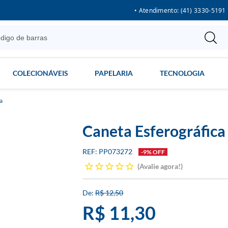
• Atendimento: (41) 3330-5191
COLECIONÁVEIS
PAPELARIA
TECNOLOGIA
a
Caneta Esferográfica
PP073272
-9% OFF
Avalie agora!
R$ 12,50
R$ 11,30