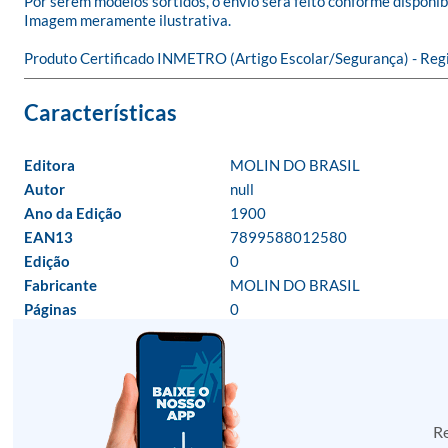
Por serem modelos sortidos, o envio será feito conforme disponibi
Imagem meramente ilustrativa.

Produto Certificado INMETRO (Artigo Escolar/Segurança) - Re
Editora
MOLIN DO BRASIL
Autor
null
Ano da Edição
1900
EAN13
7899588012580
Edição
0
Fabricante
MOLIN DO BRASIL
Páginas
0
Re