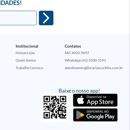
IDADES!
Institucional
Contatos
Nossas Lojas
SAC 4020-9697
Quem Somos
WhatsApp (41) 3330-5191
Trabalhe Conosco
atendimento@livrariascuritiba.com.br
Baixe o nosso app!