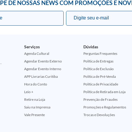
IPE DE NOSSAS NEWS COM PROMOÇÕES E NOV
Serviços
Dúvidas
Agenda Cultural
Perguntas Frequentes
Agendar Evento Externo
Política de Entregas
ção Comemorativa 50 Anos (Encontros Clássicos Dc E Marvel)
Agendar Evento Interno
Política de Exclusão
APP Livrarias Curitiba
Política de Pré-Venda
Hora do Conto
Política de Privacidade
Leio +
Política de Retirada em Loja
Retire na Loja
Prevenção de Fraudes
Saiu na Imprensa
Promoções e Regulamentos
Vale Presente
Trocas e Devoluções