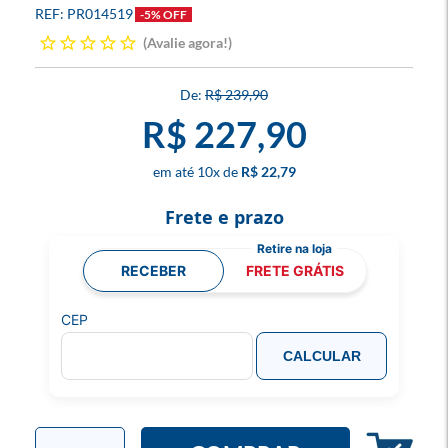
PR014519
-5% OFF
Avalie agora!
R$ 239,90
R$ 227,90
10
x
R$ 22,79
Frete e prazo
RECEBER
FRETE GRÁTIS
CEP
CALCULAR