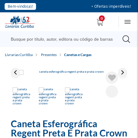
Bem-vindo(a)!
• Ofertas imperdíveis!
0
Livrarias Curitiba
Presentes
Canetas e Cargas
Caneta Esferográfica
Regent Preta E Prata Crown