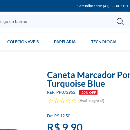
• Atendimento: (41) 3330-5191
COLECIONÁVEIS
PAPELARIA
TECNOLOGIA
Caneta Marcador Pon
Turquoise Blue
PP072952
-20% OFF
Avalie agora!
R$ 12,50
R$ 9,90