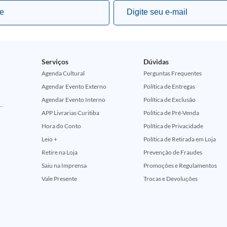
Serviços
Dúvidas
Agenda Cultural
Perguntas Frequentes
Agendar Evento Externo
Política de Entregas
Agendar Evento Interno
Política de Exclusão
ção Comemorativa 50 Anos (Encontros Clássicos Dc E Marvel)
APP Livrarias Curitiba
Política de Pré-Venda
Hora do Conto
Política de Privacidade
Leio +
Política de Retirada em Loja
Retire na Loja
Prevenção de Fraudes
Saiu na Imprensa
Promoções e Regulamentos
Vale Presente
Trocas e Devoluções