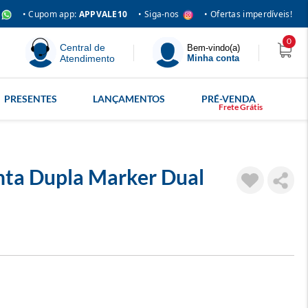
• Siga-nos
• Cupom app:
APPVALE10
• Ofertas imperdíveis!
0
Central de
Bem-vindo(a)
Atendimento
Minha conta
PRESENTES
LANÇAMENTOS
PRÉ-VENDA
ta Dupla Marker Dual