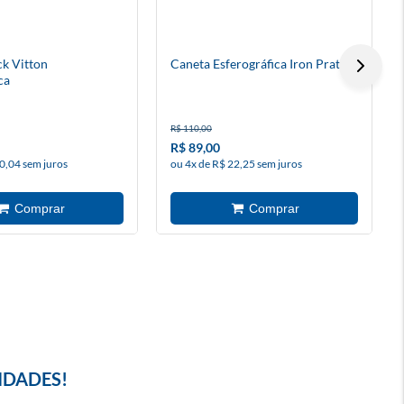
ck Vitton
Caneta Esferográfica Iron Prata
ca
R$ 110,00
R$ 89,00
0,04 sem juros
ou 4x de R$ 22,25 sem juros
IDADES!