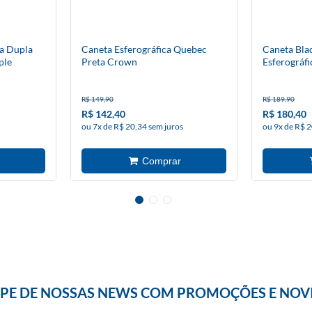
a Dupla
Caneta Esferográfica Quebec
Caneta Bla
ple
Preta Crown
Esferográfi
R$ 149,90
R$ 189,90
R$ 142,40
R$ 180,40
ou 7x de R$ 20,34 sem juros
ou 9x de R$ 2
IPE DE NOSSAS NEWS COM PROMOÇÕES E NOV