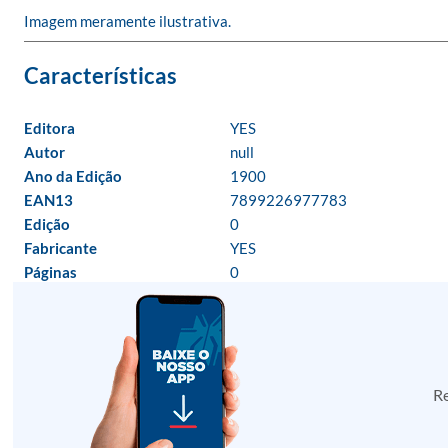
Imagem meramente ilustrativa.
Editora
YES
Autor
null
Ano da Edição
1900
EAN13
7899226977783
Edição
0
Fabricante
YES
Páginas
0
Re