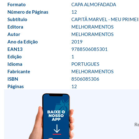
Formato
CAPA ALMOFADADA
Número de Páginas
12
Subtítulo
CAPITÃ MARVEL - MEU PRIME
Editora
MELHORAMENTOS
Autor
MELHORAMENTOS
Ano da Edição
2019
EAN13
9788506085301
Edição
1
Idioma
PORTUGUES
Fabricante
MELHORAMENTOS
ISBN
8506085306
Páginas
12
Re