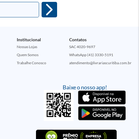
Institucional
Contatos
Nossas Lojas
SAC 4020-9697
Quem Somos
WhatsApp (41) 3330-5191
Trabalhe Conosco
atendimento@livrariascuritiba.com.br
Baixe o nosso app!