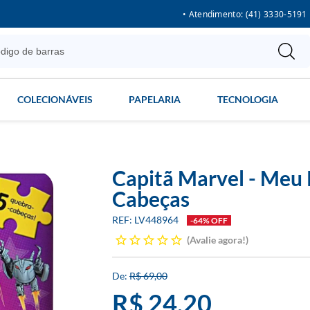
• Atendimento: (41) 3330-5191
COLECIONÁVEIS
PAPELARIA
TECNOLOGIA
Capitã Marvel - Meu 
Cabeças
LV448964
-64% OFF
Avalie agora!
R$ 69,00
R$ 24,20