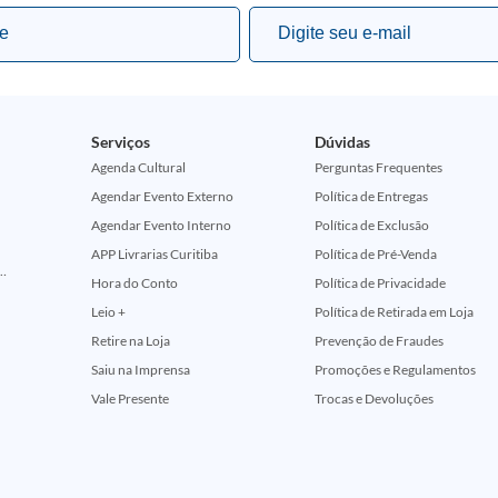
Serviços
Dúvidas
Agenda Cultural
Perguntas Frequentes
Agendar Evento Externo
Política de Entregas
Agendar Evento Interno
Política de Exclusão
APP Livrarias Curitiba
Política de Pré-Venda
ção Comemorativa 50 Anos (Encontros Clássicos Dc E Marvel)
Hora do Conto
Política de Privacidade
Leio +
Política de Retirada em Loja
Retire na Loja
Prevenção de Fraudes
Saiu na Imprensa
Promoções e Regulamentos
Vale Presente
Trocas e Devoluções