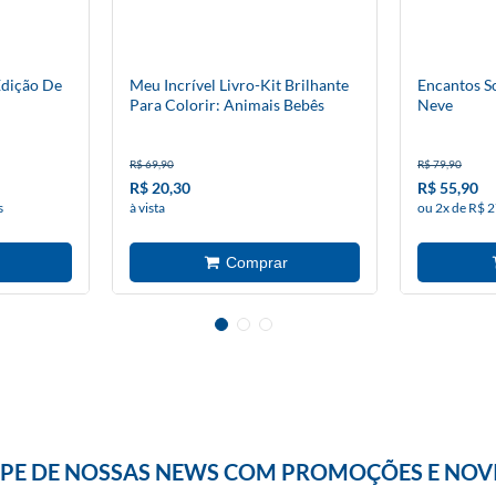
Edição De
Meu Incrível Livro-Kit Brilhante
Encantos S
Para Colorir: Animais Bebês
Neve
R$ 69,90
R$ 79,90
R$ 20,30
R$ 55,90
s
à vista
ou 2x de R$ 2
IPE DE NOSSAS NEWS COM PROMOÇÕES E NOV