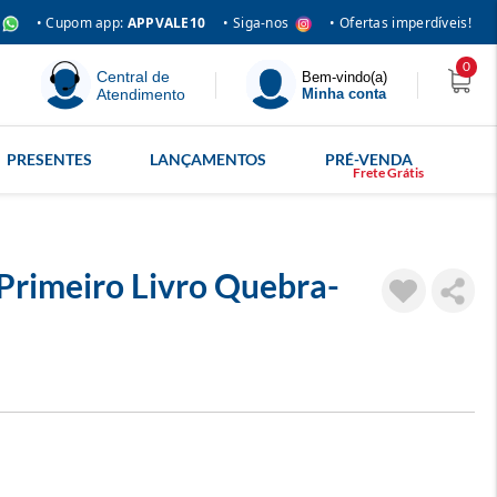
• Siga-nos
• Cupom app:
APPVALE10
• Ofertas imperdíveis!
0
Central de
Bem-vindo(a)
Atendimento
Minha conta
PRESENTES
LANÇAMENTOS
PRÉ-VENDA
Primeiro Livro Quebra-