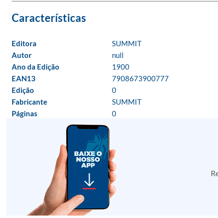
Editora
SUMMIT
Autor
null
Ano da Edição
1900
EAN13
7908673900777
Edição
0
Fabricante
SUMMIT
Páginas
0
Re