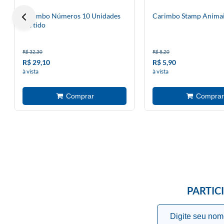
Carimbo Números 10 Unidades
Carimbo Stamp Animai
Sortido
R$ 32,30
R$ 8,20
R$ 29,10
R$ 5,90
à vista
à vista
PARTIC