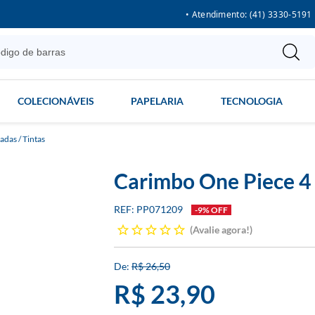
• Atendimento: (41) 3330-5191
COLECIONÁVEIS
PAPELARIA
TECNOLOGIA
das / Tintas
Carimbo One Piece 4
PP071209
-9% OFF
Avalie agora!
R$ 26,50
R$ 23,90