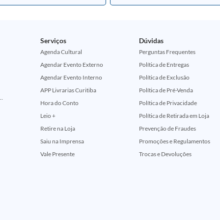
Serviços
Dúvidas
Agenda Cultural
Perguntas Frequentes
Agendar Evento Externo
Política de Entregas
Agendar Evento Interno
Política de Exclusão
APP Livrarias Curitiba
Política de Pré-Venda
ção Comemorativa 50 Anos (Encontros Clássicos Dc E Marvel)
Hora do Conto
Política de Privacidade
Leio +
Política de Retirada em Loja
Retire na Loja
Prevenção de Fraudes
Saiu na Imprensa
Promoções e Regulamentos
Vale Presente
Trocas e Devoluções