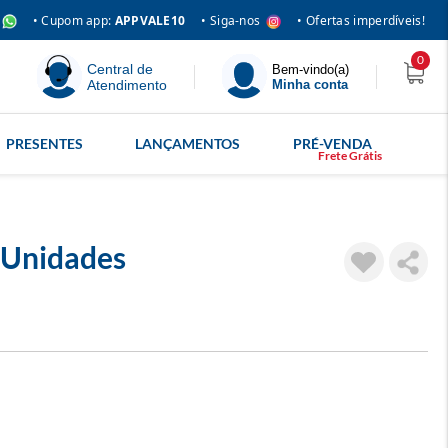
• Siga-nos
• Cupom app:
APPVALE10
• Ofertas imperdíveis!
0
Central de
Bem-vindo(a)
Atendimento
Minha conta
PRESENTES
LANÇAMENTOS
PRÉ-VENDA
 Unidades