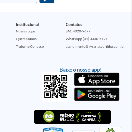
Institucional
Contatos
Nossas Lojas
SAC 4020-9697
Quem Somos
WhatsApp (41) 3330-5191
Trabalhe Conosco
atendimento@livrariascuritiba.com.br
Baixe o nosso app!