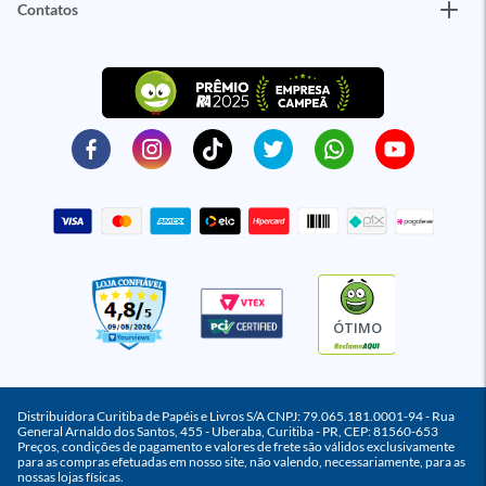
Contatos
ÓTIMO
Distribuidora Curitiba de Papéis e Livros S/A CNPJ: 79.065.181.0001-94 - Rua
General Arnaldo dos Santos, 455 - Uberaba, Curitiba - PR, CEP: 81560-653
Preços, condições de pagamento e valores de frete são válidos exclusivamente
para as compras efetuadas em nosso site, não valendo, necessariamente, para as
nossas lojas físicas.