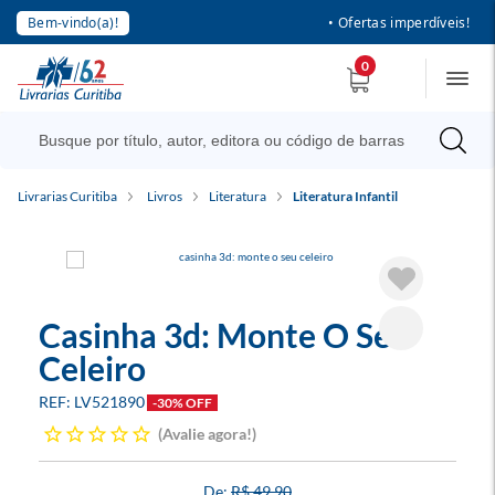
Bem-vindo(a)!
• Ofertas imperdíveis!
0
Livrarias Curitiba
Livros
Literatura
Literatura Infantil
Casinha 3d: Monte O Seu
Celeiro
LV521890
-30% OFF
Avalie agora!
R$ 49,90